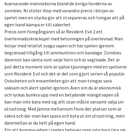
kvarvarande människorna bland de övriga horderna av
zombies. Ni stöter ihop med varandra precis i början av
spelet men en olycka gör att ni separeras och tvingas att på
egen hand kämpa er till säkerhet.
Precis som föregångaren så är Resident Evil 2 ett
överlevnadsskräckspel med betoningen på överlevnad. Man
börjar med relativt svaga vapen och har spelen igenom
begränsad tillgång till ammunition och bandage. Zombies
däremot kan vänta runt varje hörn och är seglivade. Det är
just detta moment som är själva tjusningen med en spelserie
som Resident Evil och det är det som gjort serien så populär.
Ovissheten och ensamheten gör att man tvingas vara
vaksam och alert spelet igenom. Även om du är ekonomisk
och lyckas bunkra upp med en betydande mängd vapen så
kan man inte bära med sig allt utan måste varsamt välja sin
utrustning. Med jämna mellanrum finns det platser som är
säkra och där man kan spara och byta ut sin utrustning, men
däremellan är du helt på egen hand.
För att komma vidare i spelen behöver man inte bara lära sig