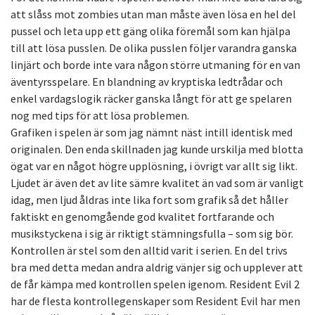
att slåss mot zombies utan man måste även lösa en hel del
pussel och leta upp ett gäng olika föremål som kan hjälpa
till att lösa pusslen. De olika pusslen följer varandra ganska
linjärt och borde inte vara någon större utmaning för en van
äventyrsspelare. En blandning av kryptiska ledtrådar och
enkel vardagslogik räcker ganska långt för att ge spelaren
nog med tips för att lösa problemen.
Grafiken i spelen är som jag nämnt näst intill identisk med
originalen. Den enda skillnaden jag kunde urskilja med blotta
ögat var en något högre upplösning, i övrigt var allt sig likt.
Ljudet är även det av lite sämre kvalitet än vad som är vanligt
idag, men ljud åldras inte lika fort som grafik så det håller
faktiskt en genomgående god kvalitet fortfarande och
musikstyckena i sig är riktigt stämningsfulla – som sig bör.
Kontrollen är stel som den alltid varit i serien. En del trivs
bra med detta medan andra aldrig vänjer sig och upplever att
de får kämpa med kontrollen spelen igenom. Resident Evil 2
har de flesta kontrollegenskaper som Resident Evil har men