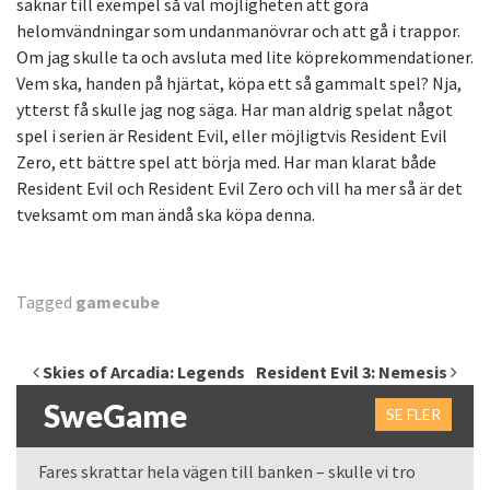
saknar till exempel så väl möjligheten att göra
helomvändningar som undanmanövrar och att gå i trappor.
Om jag skulle ta och avsluta med lite köprekommendationer.
Vem ska, handen på hjärtat, köpa ett så gammalt spel? Nja,
ytterst få skulle jag nog säga. Har man aldrig spelat något
spel i serien är Resident Evil, eller möjligtvis Resident Evil
Zero, ett bättre spel att börja med. Har man klarat både
Resident Evil och Resident Evil Zero och vill ha mer så är det
tveksamt om man ändå ska köpa denna.
Tagged
gamecube
Inläggsnavigering
Skies of Arcadia: Legends
Resident Evil 3: Nemesis
SweGame
SE FLER
Fares skrattar hela vägen till banken – skulle vi tro