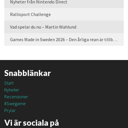
Nyheter från Nintendo Direct
Rallisport Challenge
Vad spelar du nu – Martin Wahlund
Games Made in Sweden 2026 – Den årliga rean är tillbaka
Snabblänkar
Start
Nyheter
Recensioner
#Swegame
Prylar
Vi är sociala på