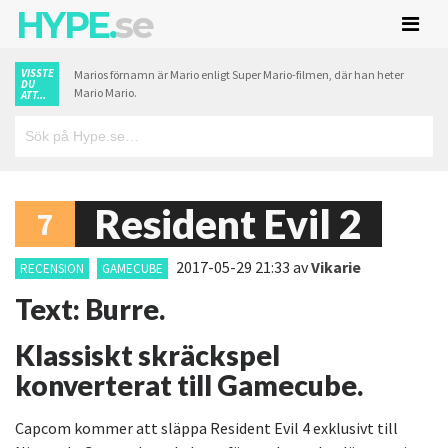
HYPE.
se
VISSTE
Marios förnamn är Mario enligt Super Mario-filmen, där han heter
DU
Mario Mario.
ATT...
Resident Evil 2
7
2017-05-29 21:33
av
Vikarie
RECENSION
GAMECUBE
Text: Burre.
Klassiskt skräckspel
konverterat till Gamecube.
Capcom kommer att släppa Resident Evil 4 exklusivt till