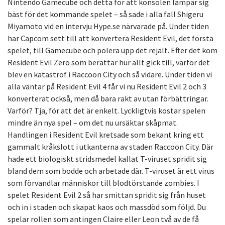
Nintendo Gamecube och detta för att konsolen lämpar sig
bäst för det kommande spelet – så sade i alla fall Shigeru
Miyamoto vid en intervju Hype.se närvarade på. Under tiden
har Capcom sett till att konvertera Resident Evil, det första
spelet, till Gamecube och polera upp det rejält. Efter det kom
Resident Evil Zero som berättar hur allt gick till, varför det
blev en katastrof i Raccoon City och så vidare. Under tiden vi
alla väntar på Resident Evil 4 får vi nu Resident Evil 2 och 3
konverterat också, men då bara rakt av utan förbättringar.
Varför? Tja, för att det är enkelt. Lyckligtvis kostar spelen
mindre än nya spel – om det nu ursäktar skåpmat.
Handlingen i Resident Evil kretsade som bekant kring ett
gammalt kråkslott i utkanterna av staden Raccoon City. Där
hade ett biologiskt stridsmedel kallat T-viruset spridit sig
bland dem som bodde och arbetade där. T-viruset är ett virus
som förvandlar människor till blodtörstande zombies. I
spelet Resident Evil 2 så har smittan spridit sig från huset
och in i staden och skapat kaos och massdöd som följd. Du
spelar rollen som antingen Claire eller Leon två av de få