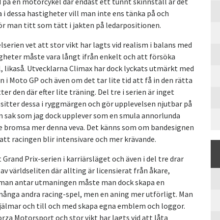
 på en motorcykel där endast ett tunnt skinnställ är det
a i dessa hastigheter vill man inte ens tänka på och
gör man titt som tätt i jakten på ledarpositionen.
lserien vet att stor vikt har lagts vid realism i balans med
gheter måste vara långt ifrån enkelt och att försöka
l, likaså. Utvecklarna Climax har dock lyckats utmärkt med
 i Moto GP och även om det tar lite tid att få in den rätta
r den där efter lite träning. Del tre i serien är inget
 sitter dessa i ryggmärgen och gör upplevelsen njutbar på
 En sak som jag dock upplever som en smula annorlunda
te bromsa mer denna veva. Det känns som om bandesignen
ör att racingen blir intensivare och mer krävande.
Grand Prix-serien i karriärsläget och även i del tre drar
v världseliten där allting är licensierat från åkare,
an man antar utmaningen måste man dock skapa en
många andra racing-spel, men en aning mer utförligt. Man
 hjälmar och till och med skapa egna emblem och loggor.
rza Motorsport och stor vikt har lagts vid att låta