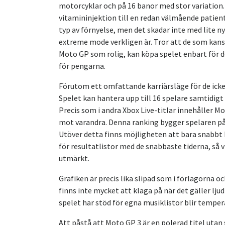
motorcyklar och på 16 banor med stor variation
vitamininjektion till en redan välmående patient
typ av förnyelse, men det skadar inte med lite nya
extreme mode verkligen är. Tror att de som kan
Moto GP som rolig, kan köpa spelet enbart för 
för pengarna.
Förutom ett omfattande karriärsläge för de icke
Spelet kan hantera upp till 16 spelare samtidig
Precis som i andra Xbox Live-titlar innehåller 
mot varandra. Denna ranking bygger spelaren på
Utöver detta finns möjligheten att bara snabbt h
för resultatlistor med de snabbaste tiderna, så vi
utmärkt.
Grafiken är precis lika slipad som i förlagorna 
finns inte mycket att klaga på när det gäller ljud
spelet har stöd för egna musiklistor blir tempera
Att påstå att Moto GP 3 är en polerad titel utan 