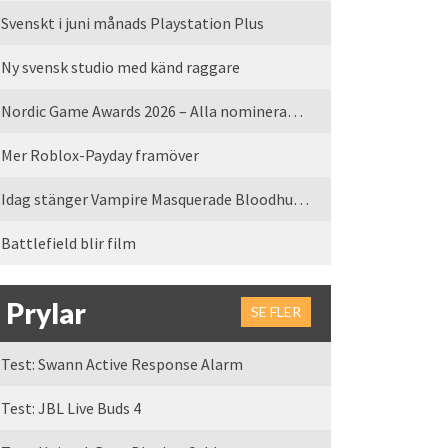
Svenskt i juni månads Playstation Plus
Ny svensk studio med känd raggare
Nordic Game Awards 2026 – Alla nominerade spel
Mer Roblox-Payday framöver
Idag stänger Vampire Masquerade Bloodhunt servrarna
Battlefield blir film
Prylar
SE FLER
Test: Swann Active Response Alarm
Test: JBL Live Buds 4