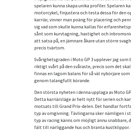
spelaren kunna skapa unika profiler. Spelaren ka
motorcykel, finjustera och testa dessa för den o
karriär, vinner man poäng för placering och pe
sig vad som skulle kunna kallas för erfarenhets
sånt som kurvtagning, hastighet och inbromsninga
att satsa på, en jämnare åkare utan större svagh
precis tvärtom.
Svårighetsgraden i Moto GP 3 upplever jag som bal
riktigt svårt på den svåraste, precis som det skal
finnas en lagom balans för så väl nybörjare som p
genom talangfullt körande.
Den största nyheten i denna upplaga av Moto GP,
Detta karriärsläge är helt nytt för serien och k
motsats till Grand Prix-delen. Det handlar fortf
typ av omgivning. Tävlingarna sker nämligen i s
typ av racing känns om möjligt ännu snabbare, d
fält till närliggande hus och branta kustklippor. 