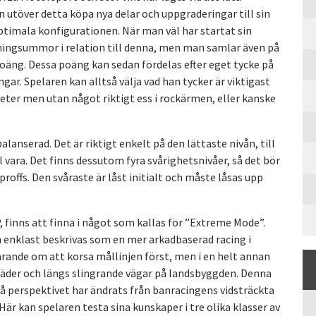
n utöver detta köpa nya delar och uppgraderingar till sin
ptimala konfigurationen. När man väl har startat sin
nningsummor i relation till denna, men man samlar även på
poäng. Dessa poäng kan sedan fördelas efter eget tycke på
r. Spelaren kan alltså välja vad han tycker är viktigast
eter men utan något riktigt ess i rockärmen, eller kanske
anserad. Det är riktigt enkelt på den lättaste nivån, till
l vara. Det finns dessutom fyra svårighetsnivåer, så det bör
roffs. Den svåraste är låst initialt och måste låsas upp
 finns att finna i något som kallas för ”Extreme Mode”.
an enklast beskrivas som en mer arkadbaserad racing i
arande om att korsa mållinjen först, men i en helt annan
täder och längs slingrande vägar på landsbyggden. Denna
å perspektivet har ändrats från banracingens vidsträckta
Här kan spelaren testa sina kunskaper i tre olika klasser av