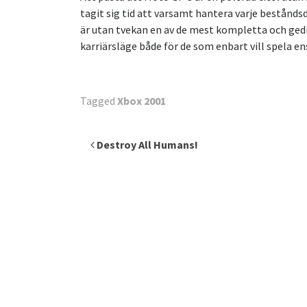
tagit sig tid att varsamt hantera varje bestånds
är utan tvekan en av de mest kompletta och gedi
karriärsläge både för de som enbart vill spela 
Tagged
Xbox 2001
Inläggsnavigering
Destroy All Humans!