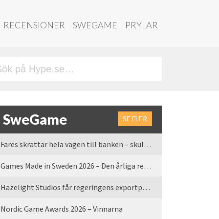
RECENSIONER
SWEGAME
PRYLAR
SweGame
SE FLER
Fares skrattar hela vägen till banken – skulle vi tro
Games Made in Sweden 2026 – Den årliga rean är tillbaka
Hazelight Studios får regeringens exportpris 2025
Nordic Game Awards 2026 – Vinnarna