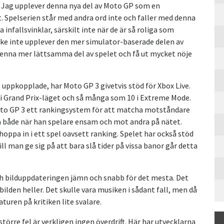
. Jag upplever denna nya del av Moto GP som en
. Spelserien står med andra ord inte och faller med denna
 infallsvinklar, särskilt inte när de är så roliga som
ske inte upplever den mer simulator-baserade delen av
denna mer lättsamma del av spelet och få ut mycket nöje
 uppkopplade, har Moto GP 3 givetvis stöd för Xbox Live.
t i Grand Prix-läget och så många som 10 i Extreme Mode.
Moto GP 3 ett rankingsystem för att matcha motståndare
 både när han spelare ensam och mot andra på nätet.
oppa in i ett spel oavsett ranking. Spelet har också stöd
ll man ge sig på att bara slå tider på vissa banor går detta
och bilduppdateringen jämn och snabb för det mesta. Det
bilden heller. Det skulle vara musiken i sådant fall, men då
turen på kritiken lite svalare.
större fel är verkligen ingen överdrift. Här har utvecklarna