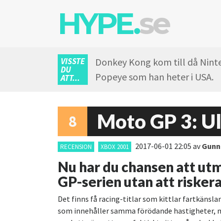
HYPE.
se
VISSTE
Donkey Kong kom till då Ninten
DU
Popeye som han heter i USA.
ATT...
8
2017-06-01 22:05
av
Gunn
RECENSION
XBOX 2001
Nu har du chansen att ut
GP-serien utan att riskera 
Det finns få racing-titlar som kittlar fartkänsl
som innehåller samma förödande hastigheter, men