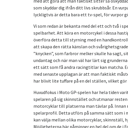
med att göra att man faktiskt sitter så oskyddad
som skyddar dig ifrån ditt livs skrubbsår. En vurp
lyckligtvis är detta bara ett tv-spel, för vurpor 
Vi som redan är bekanta med del ett och två i spe
spelbarhet. Att köra en motorcykel i dessa hasti
överföra detta till styrning med en handkontrol
att skapa den rätta känslan och svårighetsgraden
”knycken”, som farbror melker skulle ha sagt, sitte
undantag och när man väl har lärt sig grunderna
ett sätt som få andra racingtitlar kan matcha.
med senaste upplagan är att man faktiskt mås
har blivit lite tuffare på en del ställen, vilket g
Huvudfokus i Moto GP-spelen har hela tiden varit 
spelaren på sig skinnstället och utmanar resten a
motorcyklar till platserna man tävlar på. Inn
spelarprofil. Detta utförs på samma sätt som i 
kan välja mellan olika motorcyklar, skinnställ,
Möjligheterna här påminner en hel del om de i Fo