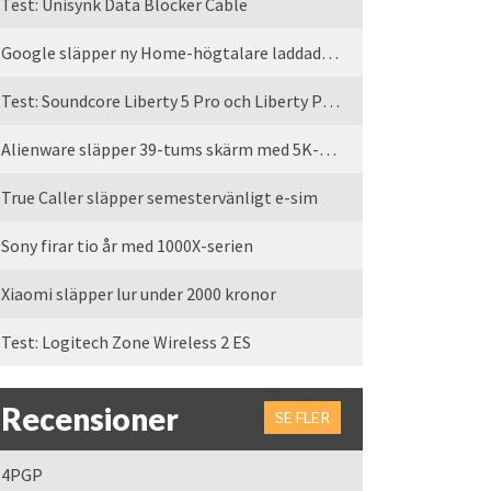
Test: Unisynk Data Blocker Cable
Google släpper ny Home-högtalare laddad med Gemini
Test: Soundcore Liberty 5 Pro och Liberty Pro Max
Alienware släpper 39-tums skärm med 5K-upplösning
True Caller släpper semestervänligt e-sim
Sony firar tio år med 1000X-serien
Xiaomi släpper lur under 2000 kronor
Test: Logitech Zone Wireless 2 ES
Recensioner
SE FLER
4PGP