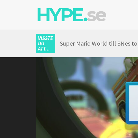
HYPE.
se
VISSTE
Super Mario World till SNes to
DU
ATT...