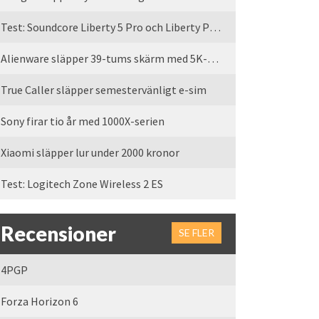
Test: Soundcore Liberty 5 Pro och Liberty Pro Max
Alienware släpper 39-tums skärm med 5K-upplösning
True Caller släpper semestervänligt e-sim
Sony firar tio år med 1000X-serien
Xiaomi släpper lur under 2000 kronor
Test: Logitech Zone Wireless 2 ES
Recensioner
SE FLER
4PGP
Forza Horizon 6