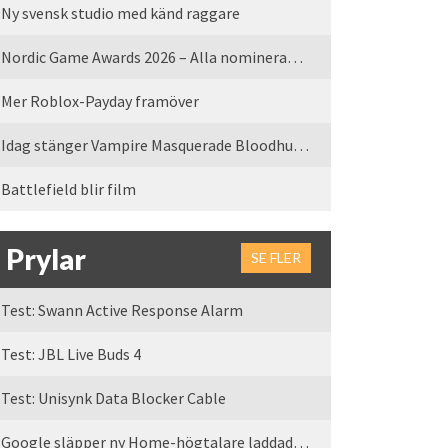
Ny svensk studio med känd raggare
Nordic Game Awards 2026 – Alla nominerade spel
Mer Roblox-Payday framöver
Idag stänger Vampire Masquerade Bloodhunt servrarna
Battlefield blir film
Prylar
SE FLER
Test: Swann Active Response Alarm
Test: JBL Live Buds 4
Test: Unisynk Data Blocker Cable
Google släpper ny Home-högtalare laddad med Gemini