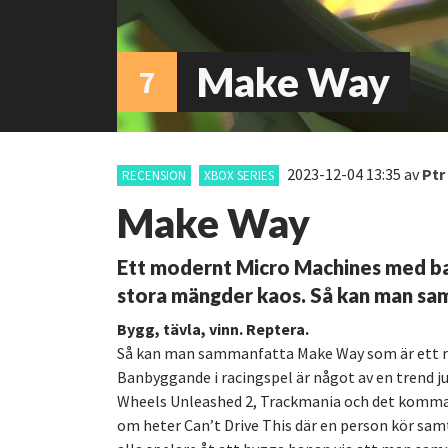
Make Way
7
2023-12-04 13:35
av
Ptr
RECENSION
XBOX SERIES
Make Way
Ett modernt Micro Machines med ba
stora mängder kaos. Så kan man sa
Bygg, tävla, vinn. Reptera.
Så kan man sammanfatta Make Way som är ett r
Banbyggande i racingspel är något av en trend ju
Wheels Unleashed 2, Trackmania och det komm
om heter Can’t Drive This där en person kör sam