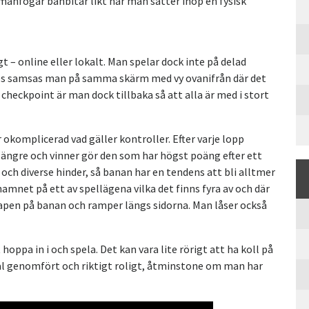
manfogar banbitar likt när man sätter ihop en fysisk
t – online eller lokalt. Man spelar dock inte på delad
nes samsas man på samma skärm med vy ovanifrån där det
a checkpoint är man dock tillbaka så att alla är med i stort
okomplicerad vad gäller kontroller. Efter varje lopp
 längre och vinner gör den som har högst poäng efter ett
och diverse hinder, så banan har en tendens att bli alltmer
amnet på ett av spellägena vilka det finns fyra av och där
 vapen på banan och ramper längs sidorna. Man låser också
oppa in i och spela. Det kan vara lite rörigt att ha koll på
väl genomfört och riktigt roligt, åtminstone om man har