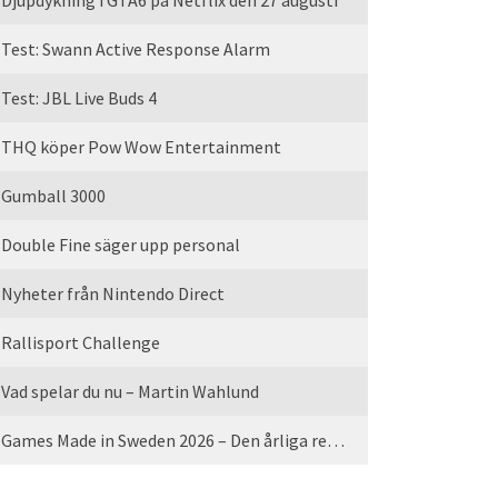
Djupdykning i GTA6 på Netflix den 27 augusti
Test: Swann Active Response Alarm
Test: JBL Live Buds 4
THQ köper Pow Wow Entertainment
Gumball 3000
Double Fine säger upp personal
Nyheter från Nintendo Direct
Rallisport Challenge
Vad spelar du nu – Martin Wahlund
Games Made in Sweden 2026 – Den årliga rean är tillbaka