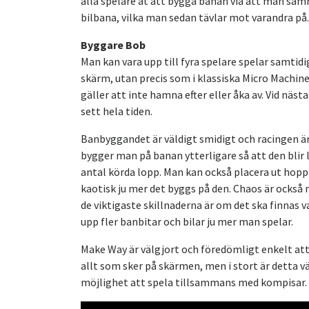
alla spelare åt att bygga banan via att man sam
bilbana, vilka man sedan tävlar mot varandra på.
Byggare Bob
Man kan vara upp till fyra spelare spelar samtidig
skärm, utan precis som i klassiska Micro Machi
gäller att inte hamna efter eller åka av. Vid näst
sett hela tiden.
Banbyggandet är väldigt smidigt och racingen är 
bygger man på banan ytterligare så att den blir
antal körda lopp. Man kan också placera ut hopp 
kaotisk ju mer det byggs på den. Chaos är också n
de viktigaste skillnaderna är om det ska finnas
upp fler banbitar och bilar ju mer man spelar.
Make Way är välgjort och föredömligt enkelt att h
allt som sker på skärmen, men i stort är detta 
möjlighet att spela tillsammans med kompisar.