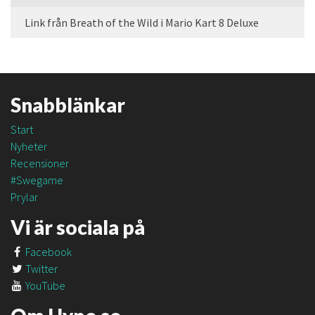
Link från Breath of the Wild i Mario Kart 8 Deluxe
Snabblänkar
Start
Nyheter
Recensioner
#Swegame
Prylar
Vi är sociala på
Facebook
Twitter
YouTube