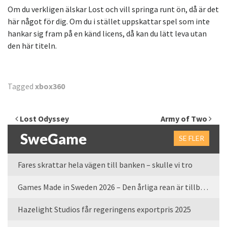
Om du verkligen älskar Lost och vill springa runt ön, då är det
här något för dig. Om du i stället uppskattar spel som inte
hankar sig fram på en känd licens, då kan du lätt leva utan
den här titeln.
Tagged
xbox360
Inläggsnavigering
Lost Odyssey
Army of Two
SweGame
SE FLER
Fares skrattar hela vägen till banken – skulle vi tro
Games Made in Sweden 2026 – Den årliga rean är tillbaka
Hazelight Studios får regeringens exportpris 2025