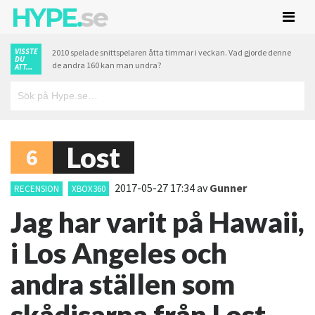
HYPE.
se
VISSTE
2010 spelade snittspelaren åtta timmar i veckan. Vad gjorde denne
DU
de andra 160 kan man undra?
ATT...
Lost
6
2017-05-27 17:34
av
Gunner
RECENSION
XBOX360
Jag har varit på Hawaii,
i Los Angeles och
andra ställen som