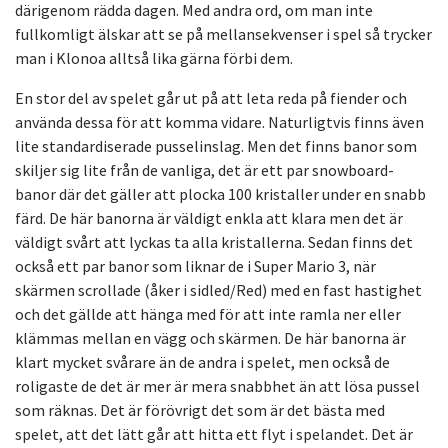
därigenom rädda dagen. Med andra ord, om man inte
fullkomligt älskar att se på mellansekvenser i spel så trycker
man i Klonoa alltså lika gärna förbi dem.
En stor del av spelet går ut på att leta reda på fiender och
använda dessa för att komma vidare. Naturligtvis finns även
lite standardiserade pusselinslag. Men det finns banor som
skiljer sig lite från de vanliga, det är ett par snowboard-
banor där det gäller att plocka 100 kristaller under en snabb
färd. De här banorna är väldigt enkla att klara men det är
väldigt svårt att lyckas ta alla kristallerna. Sedan finns det
också ett par banor som liknar de i Super Mario 3, när
skärmen scrollade (åker i sidled/Red) med en fast hastighet
och det gällde att hänga med för att inte ramla ner eller
klämmas mellan en vägg och skärmen. De här banorna är
klart mycket svårare än de andra i spelet, men också de
roligaste de det är mer är mera snabbhet än att lösa pussel
som räknas. Det är förövrigt det som är det bästa med
spelet, att det lätt går att hitta ett flyt i spelandet. Det är