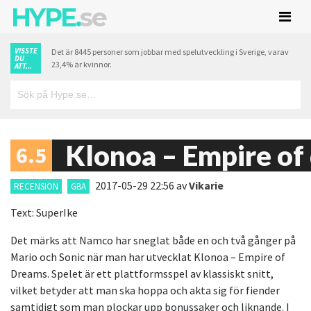
HYPE.
se
VISSTE
Det är 8445 personer som jobbar med spelutveckling i Sverige, varav
DU
23,4% är kvinnor.
ATT...
Klonoa – Empire of
6.5
2017-05-29 22:56
av
Vikarie
RECENSION
GBA
Text: SuperIke
Det märks att Namco har sneglat både en och två gånger på
Mario och Sonic när man har utvecklat Klonoa – Empire of
Dreams. Spelet är ett plattformsspel av klassiskt snitt,
vilket betyder att man ska hoppa och akta sig för fiender
samtidigt som man plockar upp bonussaker och liknande. I