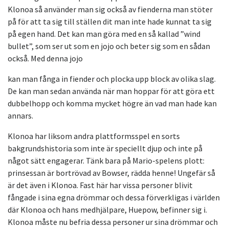
Klonoa så använder man sig också av fienderna man stöter
på för att ta sig till ställen dit man inte hade kunnat ta sig
på egen hand. Det kan man göra med en så kallad ”wind
bullet”, som ser ut som en jojo och beter sig som en sådan
också. Med denna jojo
kan man fånga in fiender och plocka upp block av olika slag.
De kan man sedan använda när man hoppar för att göra ett
dubbelhopp och komma mycket högre än vad man hade kan
annars.
Klonoa har liksom andra plattformsspel en sorts
bakgrundshistoria som inte är speciellt djup och inte på
något sätt engagerar. Tänk bara på Mario-spelens plott:
prinsessan är bortrövad av Bowser, rädda henne! Ungefär så
är det även i Klonoa. Fast här har vissa personer blivit
fångade i sina egna drömmar och dessa förverkligas i världen
där Klonoa och hans medhjälpare, Huepow, befinner sig i.
Klonoa måste nu befria dessa personer ur sina drömmar och