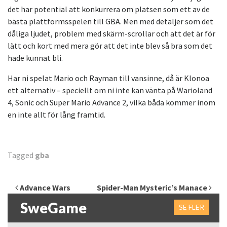
det har potential att konkurrera om platsen som ett av de
bästa plattformsspelen till GBA. Men med detaljer som det
dåliga ljudet, problem med skärm-scrollar och att det är för
lätt och kort med mera gör att det inte blev så bra som det
hade kunnat bli.
Har ni spelat Mario och Rayman till vansinne, då är Klonoa
ett alternativ – speciellt om ni inte kan vänta på Warioland
4, Sonic och Super Mario Advance 2, vilka båda kommer inom
en inte allt för lång framtid.
Tagged
gba
Inläggsnavigering
Advance Wars
Spider-Man Mysteric’s Manace
SweGame
SE FLER