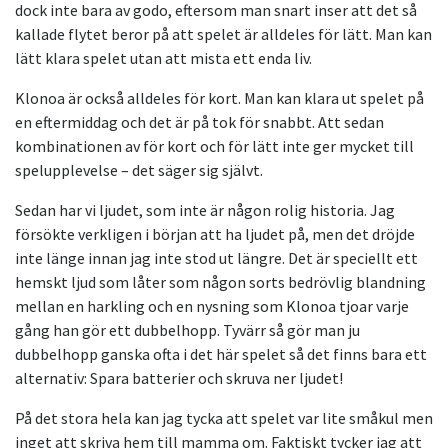
dock inte bara av godo, eftersom man snart inser att det så
kallade flytet beror på att spelet är alldeles för lätt. Man kan
lätt klara spelet utan att mista ett enda liv.
Klonoa är också alldeles för kort. Man kan klara ut spelet på
en eftermiddag och det är på tok för snabbt. Att sedan
kombinationen av för kort och för lätt inte ger mycket till
spelupplevelse – det säger sig självt.
Sedan har vi ljudet, som inte är någon rolig historia. Jag
försökte verkligen i början att ha ljudet på, men det dröjde
inte länge innan jag inte stod ut längre. Det är speciellt ett
hemskt ljud som låter som någon sorts bedrövlig blandning
mellan en harkling och en nysning som Klonoa tjoar varje
gång han gör ett dubbelhopp. Tyvärr så gör man ju
dubbelhopp ganska ofta i det här spelet så det finns bara ett
alternativ: Spara batterier och skruva ner ljudet!
På det stora hela kan jag tycka att spelet var lite småkul men
inget att skriva hem till mamma om. Faktiskt tycker jag att