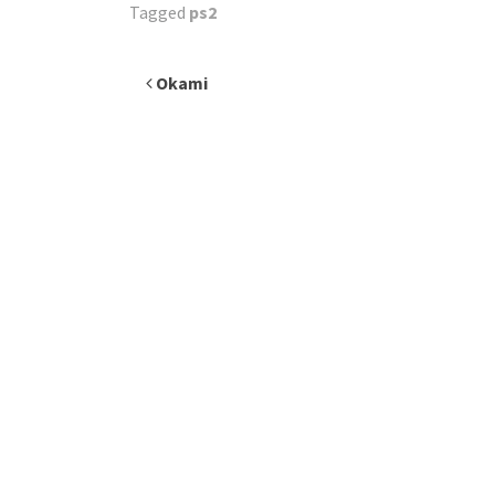
Tagged
ps2
Inläggsnavigering
Okami