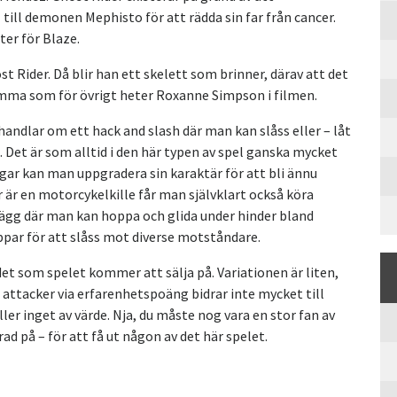
 till demonen Mephisto för att rädda sin far från cancer.
ster för Blaze.
t Rider. Då blir han ett skelett som brinner, därav att det
amma som för övrigt heter Roxanne Simpson i filmen.
handlar om ett hack and slash där man kan slåss eller – låt
t. Det är som alltid i den här typen av spel ganska mycket
ngar kan man uppgradera sin karaktär för att bli ännu
 är en motorcykelkille får man självklart också köra
plägg där man kan hoppa och glida under hinder bland
par för att slåss mot diverse motståndare.
et som spelet kommer att sälja på. Variationen är liten,
 attacker via erfarenhetspoäng bidrar inte mycket till
ler inget av värde. Nja, du måste nog vara en stor fan av
ad på – för att få ut någon av det här spelet.