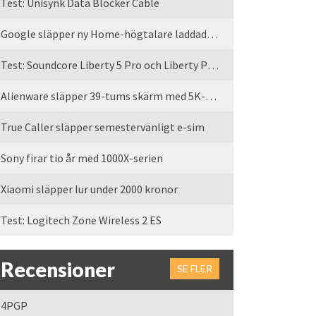
Test: Unisynk Data Blocker Cable
Google släpper ny Home-högtalare laddad med Gemini
Test: Soundcore Liberty 5 Pro och Liberty Pro Max
Alienware släpper 39-tums skärm med 5K-upplösning
True Caller släpper semestervänligt e-sim
Sony firar tio år med 1000X-serien
Xiaomi släpper lur under 2000 kronor
Test: Logitech Zone Wireless 2 ES
Recensioner
SE FLER
4PGP