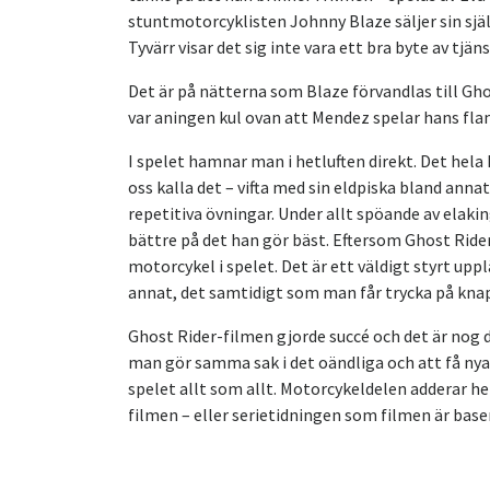
stuntmotorcyklisten Johnny Blaze säljer sin själ
Tyvärr visar det sig inte vara ett bra byte av tjän
Det är på nätterna som Blaze förvandlas till Ghos
var aningen kul ovan att Mendez spelar hans fl
I spelet hamnar man i hetluften direkt. Det hela 
oss kalla det – vifta med sin eldpiska bland anna
repetitiva övningar. Under allt spöande av elaki
bättre på det han gör bäst. Eftersom Ghost Rider
motorcykel i spelet. Det är ett väldigt styrt up
annat, det samtidigt som man får trycka på knap
Ghost Rider-filmen gjorde succé och det är nog d
man gör samma sak i det oändliga och att få nya
spelet allt som allt. Motorcykeldelen adderar hel
filmen – eller serietidningen som filmen är baser