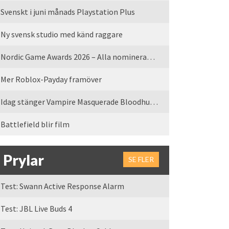
Svenskt i juni månads Playstation Plus
Ny svensk studio med känd raggare
Nordic Game Awards 2026 – Alla nominerade spel
Mer Roblox-Payday framöver
Idag stänger Vampire Masquerade Bloodhunt servrarna
Battlefield blir film
Prylar
SE FLER
Test: Swann Active Response Alarm
Test: JBL Live Buds 4