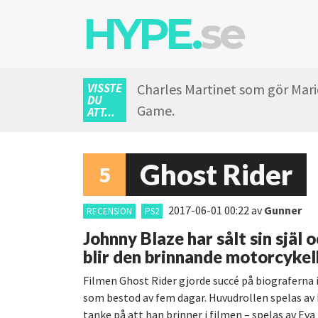
HYPE.
se
VISSTE
Charles Martinet som gör Mario
DU
Game.
ATT...
Ghost Rider
5
2017-06-01 00:22
av
Gunner
RECENSION
PS2
Johnny Blaze har sålt sin själ o
blir den brinnande motorcykelk
Filmen Ghost Rider gjorde succé på biograferna i
som bestod av fem dagar. Huvudrollen spelas av 
tanke på att han brinner i filmen – spelas av Eva