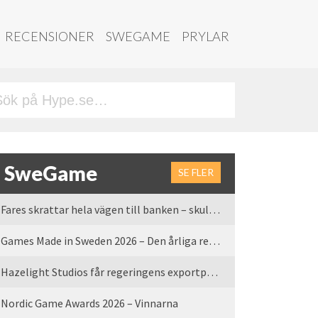
RECENSIONER
SWEGAME
PRYLAR
SweGame
SE FLER
Fares skrattar hela vägen till banken – skulle vi tro
Games Made in Sweden 2026 – Den årliga rean är tillbaka
Hazelight Studios får regeringens exportpris 2025
Nordic Game Awards 2026 – Vinnarna