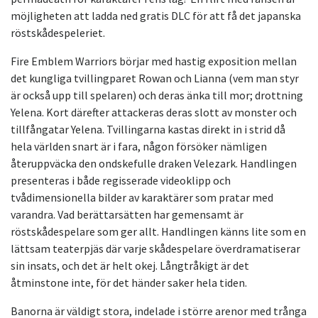
möjligheten att ladda ned gratis DLC för att få det japanska
röstskådespeleriet.
Fire Emblem Warriors börjar med hastig exposition mellan
det kungliga tvillingparet Rowan och Lianna (vem man styr
är också upp till spelaren) och deras änka till mor; drottning
Yelena. Kort därefter attackeras deras slott av monster och
tillfångatar Yelena. Tvillingarna kastas direkt in i strid då
hela världen snart är i fara, någon försöker nämligen
återuppväcka den ondskefulle draken Velezark. Handlingen
presenteras i både regisserade videoklipp och
tvådimensionella bilder av karaktärer som pratar med
varandra. Vad berättarsätten har gemensamt är
röstskådespelare som ger allt. Handlingen känns lite som en
lättsam teaterpjäs där varje skådespelare överdramatiserar
sin insats, och det är helt okej. Långtråkigt är det
åtminstone inte, för det händer saker hela tiden.
Banorna är väldigt stora, indelade i större arenor med trånga