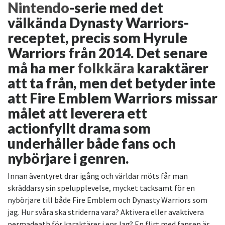
Nintendo
-serie med det
välkända Dynasty Warriors-
receptet, precis som Hyrule
Warriors från 2014. Det senare
må ha mer
folkkära
karaktärer
att ta från, men det betyder inte
att Fire Emblem Warriors missar
målet att leverera ett
actionfyllt drama som
underhåller både fans och
nybörjare i genren.
Innan äventyret drar igång och världar möts får man
skräddarsy sin spelupplevelse, mycket tacksamt för en
nybörjare till både Fire Emblem och Dynasty Warriors som
jag. Hur svåra ska striderna vara? Aktivera eller avaktivera
permadeath för karaktärer i ens lag? En flirt med fansen är