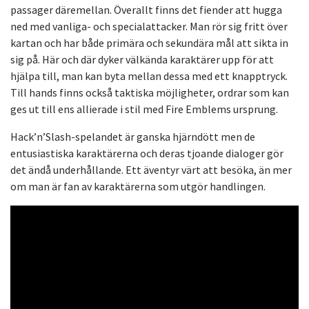
passager däremellan. Överallt finns det fiender att hugga
ned med vanliga- och specialattacker. Man rör sig fritt över
kartan och har både primära och sekundära mål att sikta in
sig på. Här och där dyker välkända karaktärer upp för att
hjälpa till, man kan byta mellan dessa med ett knapptryck.
Till hands finns också taktiska möjligheter, ordrar som kan
ges ut till ens allierade i stil med Fire Emblems ursprung.
Hack’n’Slash-spelandet är ganska hjärndött men de
entusiastiska karaktärerna och deras tjoande dialoger gör
det ändå underhållande. Ett äventyr värt att besöka, än mer
om man är fan av karaktärerna som utgör handlingen.