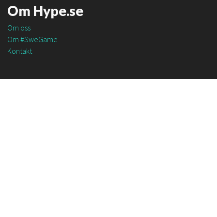
Om Hype.se
Om oss
Om #SweGame
Kontakt