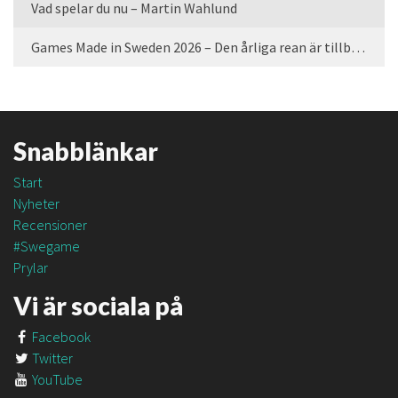
Vad spelar du nu – Martin Wahlund
Games Made in Sweden 2026 – Den årliga rean är tillbaka
Snabblänkar
Start
Nyheter
Recensioner
#Swegame
Prylar
Vi är sociala på
Facebook
Twitter
YouTube