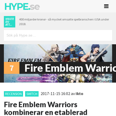
HYPE.
se
VISSTE
400 miljarder kronor - så mycket omsatte spelbranschen i USA under
DU
2018.
ATT...
Fire Emblem Warri
7
2017-11-15 16:02
av
Ikto
RECENSION
SWITCH
Fire Emblem Warriors
kombinerar en etablerad