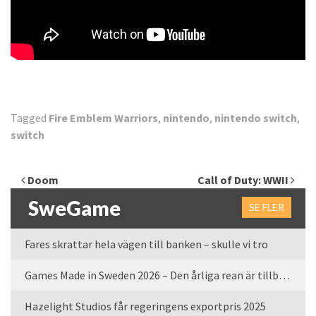
Tagged
Fire Emblem Warriors
,
nintendo
,
nintendo switch
,
switch
Inläggsnavigering
Doom
Call of Duty: WWII
SweGame
SE FLER
Fares skrattar hela vägen till banken – skulle vi tro
Games Made in Sweden 2026 – Den årliga rean är tillbaka
Hazelight Studios får regeringens exportpris 2025