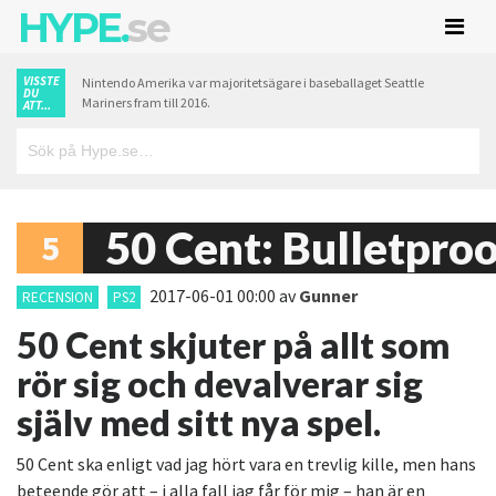
HYPE.
se
VISSTE
Nintendo Amerika var majoritetsägare i baseballaget Seattle
DU
Mariners fram till 2016.
ATT...
50 Cent: Bulletpro
5
2017-06-01 00:00
av
Gunner
RECENSION
PS2
50 Cent skjuter på allt som
rör sig och devalverar sig
själv med sitt nya spel.
50 Cent ska enligt vad jag hört vara en trevlig kille, men hans
beteende gör att – i alla fall jag får för mig – han är en