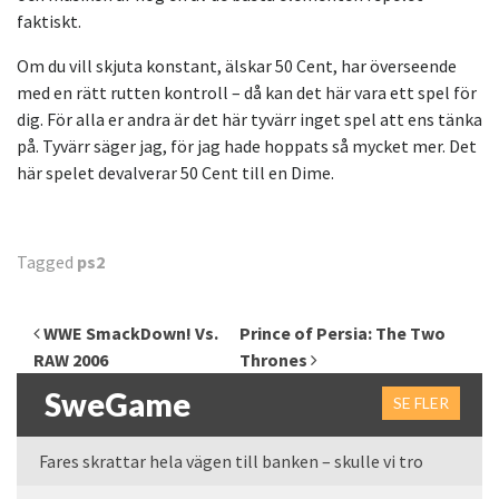
faktiskt.
Om du vill skjuta konstant, älskar 50 Cent, har överseende
med en rätt rutten kontroll – då kan det här vara ett spel för
dig. För alla er andra är det här tyvärr inget spel att ens tänka
på. Tyvärr säger jag, för jag hade hoppats så mycket mer. Det
här spelet devalverar 50 Cent till en Dime.
Tagged
ps2
Inläggsnavigering
WWE SmackDown! Vs.
Prince of Persia: The Two
RAW 2006
Thrones
SweGame
SE FLER
Fares skrattar hela vägen till banken – skulle vi tro