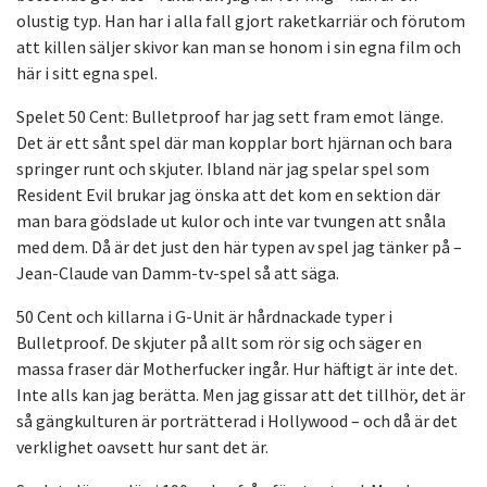
olustig typ. Han har i alla fall gjort raketkarriär och förutom
att killen säljer skivor kan man se honom i sin egna film och
här i sitt egna spel.
Spelet 50 Cent: Bulletproof har jag sett fram emot länge.
Det är ett sånt spel där man kopplar bort hjärnan och bara
springer runt och skjuter. Ibland när jag spelar spel som
Resident Evil brukar jag önska att det kom en sektion där
man bara gödslade ut kulor och inte var tvungen att snåla
med dem. Då är det just den här typen av spel jag tänker på –
Jean-Claude van Damm-tv-spel så att säga.
50 Cent och killarna i G-Unit är hårdnackade typer i
Bulletproof. De skjuter på allt som rör sig och säger en
massa fraser där Motherfucker ingår. Hur häftigt är inte det.
Inte alls kan jag berätta. Men jag gissar att det tillhör, det är
så gängkulturen är porträtterad i Hollywood – och då är det
verklighet oavsett hur sant det är.