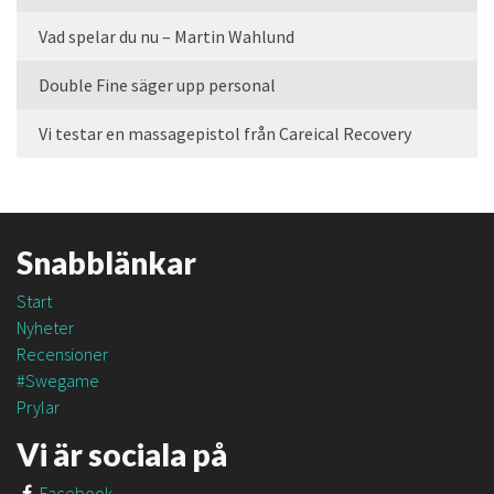
Vad spelar du nu – Martin Wahlund
Double Fine säger upp personal
Vi testar en massagepistol från Careical Recovery
Snabblänkar
Start
Nyheter
Recensioner
#Swegame
Prylar
Vi är sociala på
Facebook