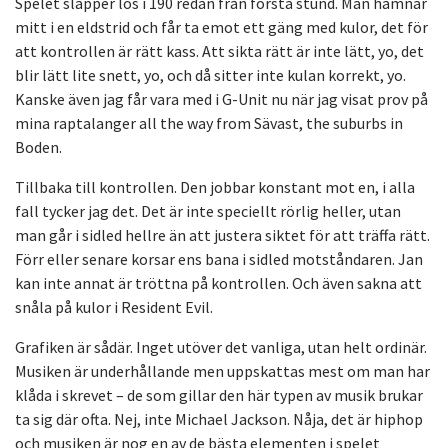
Spelet släpper lös i 190 redan från första stund. Man hamnar
mitt i en eldstrid och får ta emot ett gäng med kulor, det för
att kontrollen är rätt kass. Att sikta rätt är inte lätt, yo, det
blir lätt lite snett, yo, och då sitter inte kulan korrekt, yo.
Kanske även jag får vara med i G-Unit nu när jag visat prov på
mina raptalanger all the way from Sävast, the suburbs in
Boden.
Tillbaka till kontrollen. Den jobbar konstant mot en, i alla
fall tycker jag det. Det är inte speciellt rörlig heller, utan
man går i sidled hellre än att justera siktet för att träffa rätt.
Förr eller senare korsar ens bana i sidled motståndaren. Jan
kan inte annat är tröttna på kontrollen. Och även sakna att
snåla på kulor i Resident Evil.
Grafiken är sådär. Inget utöver det vanliga, utan helt ordinär.
Musiken är underhållande men uppskattas mest om man har
klåda i skrevet – de som gillar den här typen av musik brukar
ta sig där ofta. Nej, inte Michael Jackson. Nåja, det är hiphop
och musiken är nog en av de bästa elementen i spelet