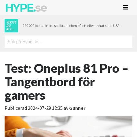
HYPE.
se
VISSTE
220 000 jobbar inom spelbranschen på ett eller annat sätt i USA.
DU
ATT...
Test: Oneplus 81 Pro –
Tangentbord för
gamers
Publicerad
2024-07-29 12:35
av
Gunner