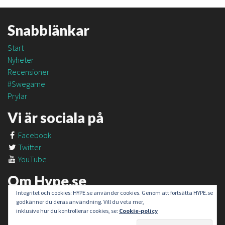
Snabblänkar
Start
Nyheter
Recensioner
#Swegame
Prylar
Vi är sociala på
Facebook
Twitter
YouTube
Om Hype.se
Integritet och cookies: HYPE.se använder cookies. Genom att fortsätta HYPE.se
Om oss
godkänner du deras användning. Vill du veta mer,
Om #SweGame
inklusive hur du kontrollerar cookies, se:
Cookie-policy
Kontakt