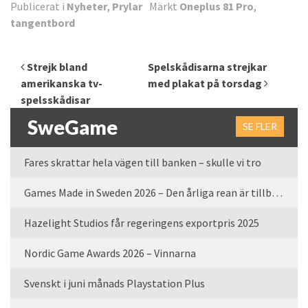
Publicerat i
Nyheter
,
Prylar
Märkt
Oneplus 81 Pro
,
tangentbord
Inläggsnavigering
Strejk bland
Spelskådisarna strejkar
amerikanska tv-
med plakat på torsdag
spelsskådisar
SweGame
SE FLER
Fares skrattar hela vägen till banken – skulle vi tro
Games Made in Sweden 2026 – Den årliga rean är tillbaka
Hazelight Studios får regeringens exportpris 2025
Nordic Game Awards 2026 – Vinnarna
Svenskt i juni månads Playstation Plus