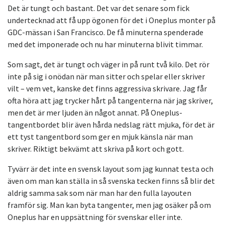
Det är tungt och bastant. Det var det senare som fick
undertecknad att få upp ögonen för det i Oneplus monter på
GDC-mässan i San Francisco. De få minuterna spenderade
med det imponerade och nu har minuterna blivit timmar.
Som sagt, det är tungt och väger in på runt två kilo. Det rör
inte på sig i onödan när man sitter och spelar eller skriver
vilt – vem vet, kanske det finns aggressiva skrivare. Jag får
ofta höra att jag trycker hårt på tangenterna när jag skriver,
men det är mer ljuden än något annat. På Oneplus-
tangentbordet blir även hårda nedslag rätt mjuka, för det är
ett tyst tangentbord som ger en mjuk känsla när man
skriver. Riktigt bekvämt att skriva på kort och gott.
Tyvärr är det inte en svensk layout som jag kunnat testa och
även om man kan ställa in så svenska tecken finns så blir det
aldrig samma sak som när man har den fulla layouten
framför sig. Man kan byta tangenter, men jag osäker på om
Oneplus har en uppsättning för svenskar eller inte.