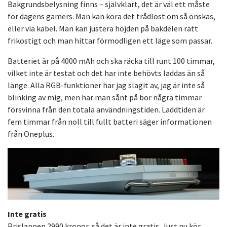
Bakgrundsbelysning finns – självklart, det är väl ett måste
för dagens gamers. Man kan köra det trådlöst om så önskas,
eller via kabel. Man kan justera höjden på bakdelen rätt
frikostigt och man hittar förmodligen ett läge som passar.
Batteriet är på 4000 mAh och ska räcka till runt 100 timmar,
vilket inte är testat och det har inte behövts laddas än så
länge. Alla RGB-funktioner har jag slagit av, jag är inte så
blinking av mig, men har man sånt på bör några timmar
försvinna från den totala användningstiden. Laddtiden är
fem timmar från noll till fullt batteri säger informationen
från Oneplus.
Inte gratis
Prislappen 2990 kronor, så det är inte gratis. Just nu kör