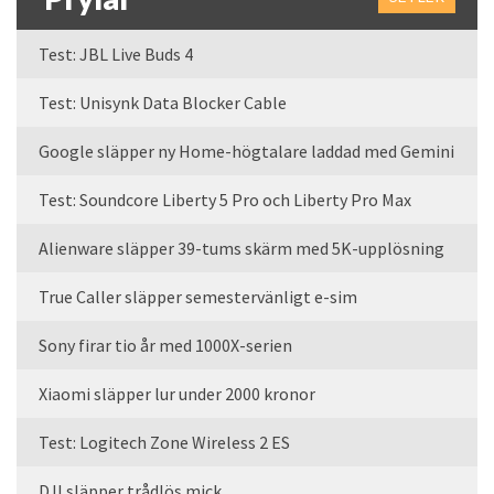
Test: JBL Live Buds 4
Test: Unisynk Data Blocker Cable
Google släpper ny Home-högtalare laddad med Gemini
Test: Soundcore Liberty 5 Pro och Liberty Pro Max
Alienware släpper 39-tums skärm med 5K-upplösning
True Caller släpper semestervänligt e-sim
Sony firar tio år med 1000X-serien
Xiaomi släpper lur under 2000 kronor
Test: Logitech Zone Wireless 2 ES
DJI släpper trådlös mick