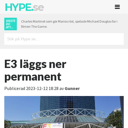
HYPE.
se
VISSTE
Charles Martinet som gör Marios röst, spelade Michael Douglas far i
DU
filmen The Game.
ATT...
E3 läggs ner
permanent
Publicerad
2023-12-12 18:28
av
Gunner