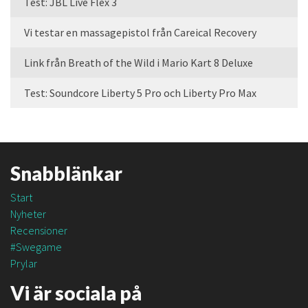
Test: JBL Live Flex 3
Vi testar en massagepistol från Careical Recovery
Link från Breath of the Wild i Mario Kart 8 Deluxe
Test: Soundcore Liberty 5 Pro och Liberty Pro Max
Snabblänkar
Start
Nyheter
Recensioner
#Swegame
Prylar
Vi är sociala på