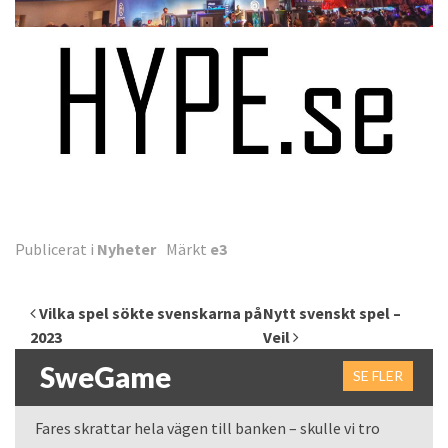
Publicerat i
Nyheter
Märkt
e3
Inläggsnavigering
Vilka spel sökte svenskarna på
Nytt svenskt spel –
2023
Veil
SweGame
SE FLER
Fares skrattar hela vägen till banken – skulle vi tro