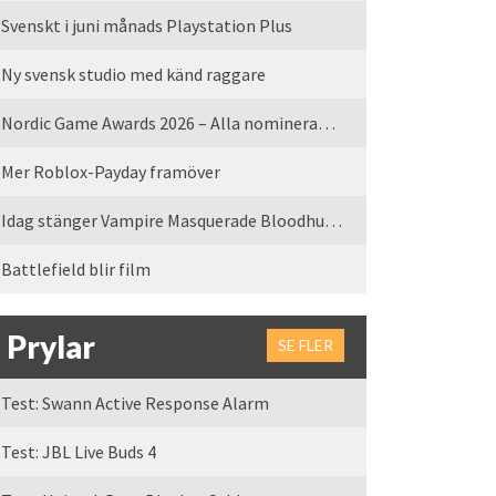
Svenskt i juni månads Playstation Plus
Ny svensk studio med känd raggare
Nordic Game Awards 2026 – Alla nominerade spel
Mer Roblox-Payday framöver
Idag stänger Vampire Masquerade Bloodhunt servrarna
Battlefield blir film
Prylar
SE FLER
Test: Swann Active Response Alarm
Test: JBL Live Buds 4