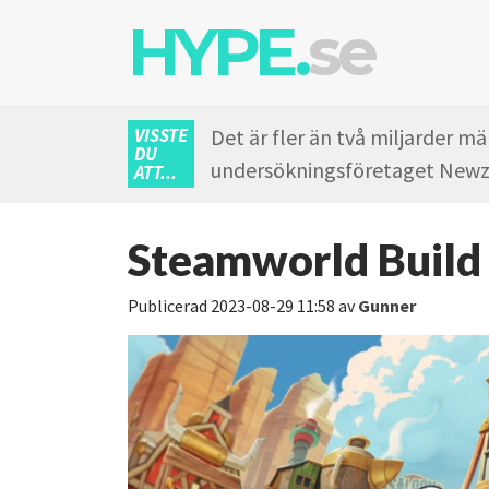
HYPE.
se
VISSTE
Det är fler än två miljarder m
DU
undersökningsföretaget Newz
ATT...
Steamworld Build 
Publicerad
2023-08-29 11:58
av
Gunner