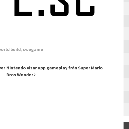
rld build
,
swegame
ver
Nintendo visar upp gameplay från Super Mario
Bros Wonder