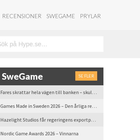
RECENSIONER
SWEGAME
PRYLAR
SweGame
SE FLER
Fares skrattar hela vägen till banken – skulle vi tro
Games Made in Sweden 2026 – Den årliga rean är tillbaka
Hazelight Studios får regeringens exportpris 2025
Nordic Game Awards 2026 – Vinnarna