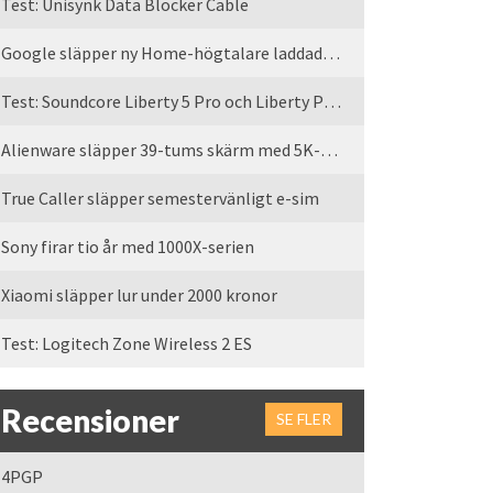
Test: Unisynk Data Blocker Cable
Google släpper ny Home-högtalare laddad med Gemini
Test: Soundcore Liberty 5 Pro och Liberty Pro Max
Alienware släpper 39-tums skärm med 5K-upplösning
True Caller släpper semestervänligt e-sim
Sony firar tio år med 1000X-serien
Xiaomi släpper lur under 2000 kronor
Test: Logitech Zone Wireless 2 ES
Recensioner
SE FLER
4PGP