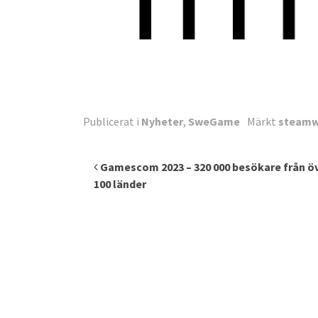
Publicerat i
Nyheter
,
SweGame
Märkt
steamwo
Inläggsnavigering
Gamescom 2023 – 320 000 besökare från ö
100 länder