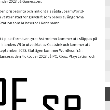
 under 2023 på Gamescom.
l den prisbelönta och miljontals sålda SteamWorld-
n västernstad för gruvdrift som bebos av ångdrivna
 Station som är baserad i Karlshamn.
att plattformäventyret Astronimo kommer att släppas på
 Islanders VR är utvecklat av Coatsink och kommer att
 september 2023. Slutligen kommer Wordless från
 lanseras den 4 oktober 2023 på PC, Xbox, Playstation och