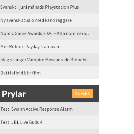
Svenskt i juni månads Playstation Plus
Ny svensk studio med känd raggare
Nordic Game Awards 2026 – Alla nominerade spel
Mer Roblox-Payday framöver
Idag stänger Vampire Masquerade Bloodhunt servrarna
Battlefield blir film
Prylar
SE FLER
Test: Swann Active Response Alarm
Test: JBL Live Buds 4