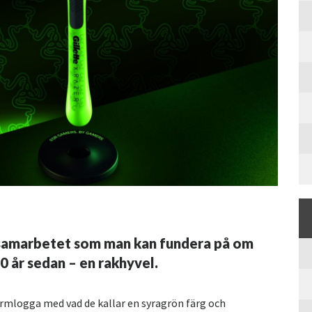
tt samarbetet som man kan fundera på om
00 år sedan – en rakhyvel.
ormlogga med vad de kallar en syragrön färg och