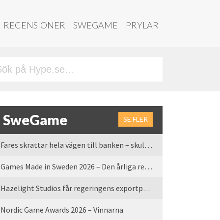
RECENSIONER
SWEGAME
PRYLAR
SweGame
SE FLER
Fares skrattar hela vägen till banken – skulle vi tro
Games Made in Sweden 2026 – Den årliga rean är tillbaka
Hazelight Studios får regeringens exportpris 2025
Nordic Game Awards 2026 – Vinnarna