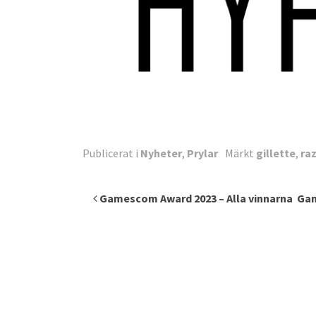
Publicerat i
Nyheter
,
Prylar
Märkt
gillette
,
ra
Inläggsnavigering
Gamescom Award 2023 – Alla vinnarna
Gam