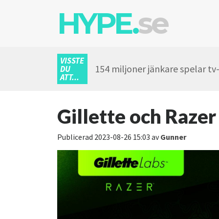
HYPE.
se
VISSTE
154 miljoner jänkare spelar tv
DU
ATT...
Gillette och Razer
Publicerad
2023-08-26 15:03
av
Gunner