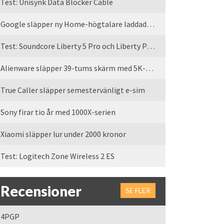
Test: Unisynk Data Blocker Cable
Google släpper ny Home-högtalare laddad med Gemini
Test: Soundcore Liberty 5 Pro och Liberty Pro Max
Alienware släpper 39-tums skärm med 5K-upplösning
True Caller släpper semestervänligt e-sim
Sony firar tio år med 1000X-serien
Xiaomi släpper lur under 2000 kronor
Test: Logitech Zone Wireless 2 ES
Recensioner
SE FLER
4PGP