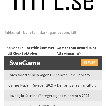
Publicerat i
Nyheter
Märkt
gamescom
,
köln
Inläggsnavigering
Svenska Darktide kommer
Gamescom Award 2023 –
till Xbox i oktober
Alla vinnarna
SweGame
SE FLER
Fares skrattar hela vägen till banken – skulle vi tro
Games Made in Sweden 2026 – Den årliga rean är tillbaka
Hazelight Studios får regeringens exportpris 2025
Nordic Game Awards 2026 – Vinnarna