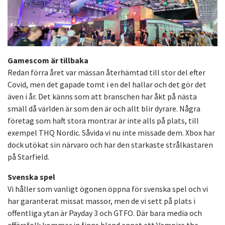
Gamescom är tillbaka
Redan förra året var mässan återhämtad till stor del efter
Covid, men det gapade tomt i en del hallar och det gör det
även i år. Det känns som att branschen har åkt på nästa
smäll då världen är som den är och allt blir dyrare. Några
företag som haft stora montrar är inte alls på plats, till
exempel THQ Nordic. Såvida vi nu inte missade dem. Xbox har
dock utökat sin närvaro och har den starkaste strålkastaren
på Starfield.
Svenska spel
Vi håller som vanligt ögonen öppna för svenska spel och vi
har garanterat missat massor, men de vi sett på plats i
offentliga ytan är Payday 3 och GTFO. Där bara media och