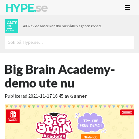
HYPE.
se
VISSTE
48% av de amerikanska hushållen äger en konsol.
DU
ATT...
Big Brain Academy-
demo ute nu
Publicerad
2021-11-17 16:45
av
Gunner