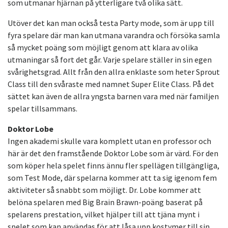
som utmanar hjärnan på ytterligare två olika sätt.
Utöver det kan man också testa Party mode, som är upp till
fyra spelare där man kan utmana varandra och försöka samla
så mycket poäng som möjligt genom att klara av olika
utmaningar så fort det går. Varje spelare ställer in sin egen
svårighetsgrad. Allt från den allra enklaste som heter Sprout
Class till den svåraste med namnet Super Elite Class. På det
sättet kan även de allra yngsta barnen vara med när familjen
spelar tillsammans.
Doktor Lobe
Ingen akademi skulle vara komplett utan en professor och
här är det den framstående Doktor Lobe som är värd. För den
som köper hela spelet finns ännu fler spellägen tillgängliga,
som Test Mode, där spelarna kommer att ta sig igenom fem
aktiviteter så snabbt som möjligt. Dr. Lobe kommer att
belöna spelaren med Big Brain Brawn-poäng baserat på
spelarens prestation, vilket hjälper till att tjäna mynt i
spelet som kan användas för att låsa upp kostymer till sin