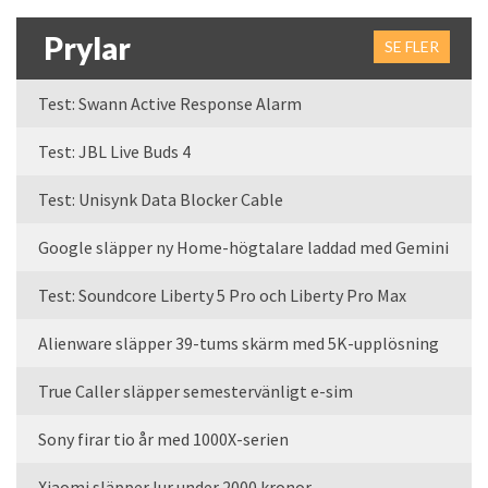
Prylar
SE FLER
Test: Swann Active Response Alarm
Test: JBL Live Buds 4
Test: Unisynk Data Blocker Cable
Google släpper ny Home-högtalare laddad med Gemini
Test: Soundcore Liberty 5 Pro och Liberty Pro Max
Alienware släpper 39-tums skärm med 5K-upplösning
True Caller släpper semestervänligt e-sim
Sony firar tio år med 1000X-serien
Xiaomi släpper lur under 2000 kronor