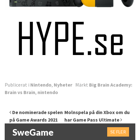
Publicerat i
Nintendo
,
Nyheter
Märkt
Big Brain Academy:
Brain vs Brain
,
nintendo
Inläggsnavigering
De nominerade spelen
Molnspela på din Xbox om du
på Game Awards 2021
har Game Pass Ultimate
SweGame
SE FLER