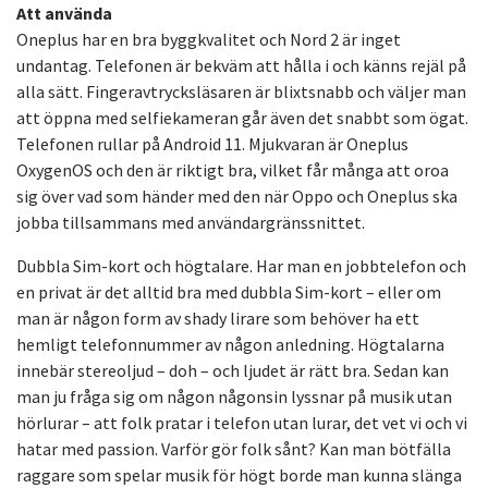
Att använda
Oneplus har en bra byggkvalitet och Nord 2 är inget
undantag. Telefonen är bekväm att hålla i och känns rejäl på
alla sätt. Fingeravtrycksläsaren är blixtsnabb och väljer man
att öppna med selfiekameran går även det snabbt som ögat.
Telefonen rullar på Android 11. Mjukvaran är Oneplus
OxygenOS och den är riktigt bra, vilket får många att oroa
sig över vad som händer med den när Oppo och Oneplus ska
jobba tillsammans med användargränssnittet.
Dubbla Sim-kort och högtalare. Har man en jobbtelefon och
en privat är det alltid bra med dubbla Sim-kort – eller om
man är någon form av shady lirare som behöver ha ett
hemligt telefonnummer av någon anledning. Högtalarna
innebär stereoljud – doh – och ljudet är rätt bra. Sedan kan
man ju fråga sig om någon någonsin lyssnar på musik utan
hörlurar – att folk pratar i telefon utan lurar, det vet vi och vi
hatar med passion. Varför gör folk sånt? Kan man bötfälla
raggare som spelar musik för högt borde man kunna slänga