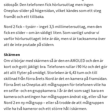
sidospår. Den telefonen fick hörlursuttag men ingen
Oneplus-slider på högersidan, vilket kändes som ett steg
framåt och ett tillbaka.
Nord 2 fick – tyvärr – inget 3,5 millimetersuttag, men den
fick en slider – om än väldigt liten. Som vanligt undrar vi
varför hörlursuttaget inte är där, men vi är tacksamma över
att de inte prutade på slidern.
Skärmen
Om vi börjar med skärmen så är den en AMOLED och den är
kort och gott jäkligt bra. Telefonen rullar i 90 Hz och det gör
att allt flyter på smidigt. Storleken är 6,43 tum och till
skillnad från förra årets Nord är det en kamera på framsidan.
Förra året sa Oneplus att målgruppen för telefonen ville ha
en selfie- och en gruppkamera. I år är det som sagt bara en
kamera och antingen har målgruppen ändrat sig, eller så har
Nord 2 en ny målgrupp – eller så trodde de att målgruppen
ville ha två kameror och ett större hål i skärmen.