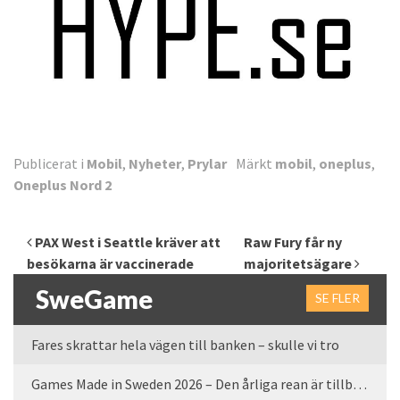
Publicerat i
Mobil
,
Nyheter
,
Prylar
Märkt
mobil
,
oneplus
,
Oneplus Nord 2
Inläggsnavigering
PAX West i Seattle kräver att
Raw Fury får ny
besökarna är vaccinerade
majoritetsägare
SweGame
SE FLER
Fares skrattar hela vägen till banken – skulle vi tro
Games Made in Sweden 2026 – Den årliga rean är tillbaka