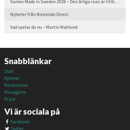
Games Made in Sweden 2026 – Den årliga rean är tillbaka
Nyheter från Nintendo Direct
Vad spelar du nu – Martin Wahlund
Snabblänkar
Start
Nyheter
Recensioner
#Swegame
Prylar
Vi är sociala på
Facebook
Twitter