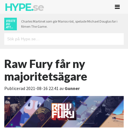
HYPE.
se
VISSTE
Charles Martinet som gör Marios röst, spelade Michael Douglas far i
DU
filmen The Game.
ATT...
Raw Fury får ny
majoritetsägare
Publicerad
2021-08-16 22:41
av
Gunner