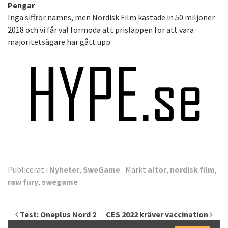
Pengar
Inga siffror nämns, men Nordisk Film kastade in 50 miljoner
2018 och vi får väl förmoda att prislappen för att vara
majoritetsägare har gått upp.
Publicerat i
Nyheter
,
SweGame
Märkt
altor
,
nordisk film
,
raw fury
,
swegame
Inläggsnavigering
Test: Oneplus Nord 2
CES 2022 kräver vaccination