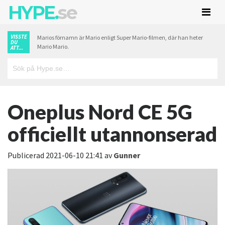
HYPE.
se
VISSTE
Marios förnamn är Mario enligt Super Mario-filmen, där han heter
DU
Mario Mario.
ATT...
Oneplus Nord CE 5G
officiellt utannonserad
Publicerad
2021-06-10 21:41
av
Gunner