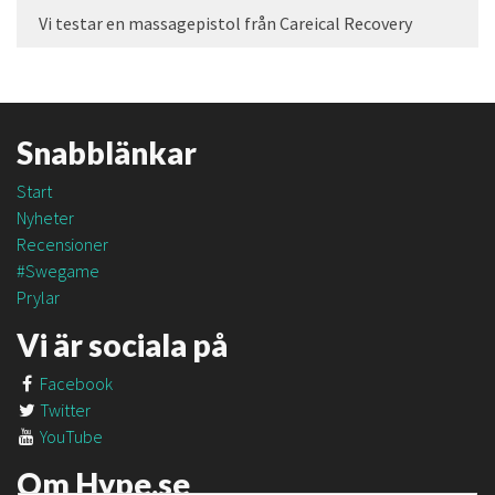
Vi testar en massagepistol från Careical Recovery
Snabblänkar
Start
Nyheter
Recensioner
#Swegame
Prylar
Vi är sociala på
Facebook
Twitter
YouTube
Om Hype.se