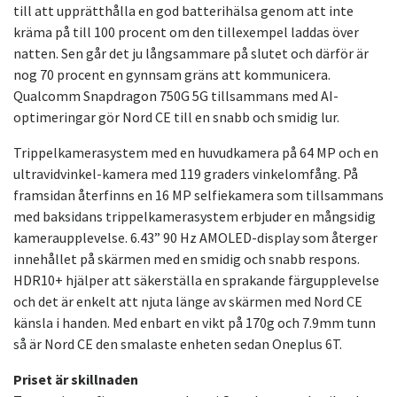
till att upprätthålla en god batterihälsa genom att inte
kräma på till 100 procent om den tillexempel laddas över
natten. Sen går det ju långsammare på slutet och därför är
nog 70 procent en gynnsam gräns att kommunicera.
Qualcomm Snapdragon 750G 5G tillsammans med AI-
optimeringar gör Nord CE till en snabb och smidig lur.
Trippelkamerasystem med en huvudkamera på 64 MP och en
ultravidvinkel-kamera med 119 graders vinkelomfång. På
framsidan återfinns en 16 MP selfiekamera som tillsammans
med baksidans trippelkamerasystem erbjuder en mångsidig
kameraupplevelse. 6.43” 90 Hz AMOLED-display som återger
innehållet på skärmen med en smidig och snabb respons.
HDR10+ hjälper att säkerställa en sprakande färgupplevelse
och det är enkelt att njuta länge av skärmen med Nord CE
känsla i handen. Med enbart en vikt på 170g och 7.9mm tunn
så är Nord CE den smalaste enheten sedan Oneplus 6T.
Priset är skillnaden