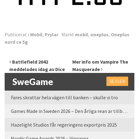
Publicerat i
Mobil
,
Prylar
Märkt
mobil
,
oneplus
,
Oneplus
nord ce 5g
Inläggsnavigering
Battlefield 2042
Mer info om Vampire The
meddelades idag av Dice
Masquerade
SweGame
SE FLER
Fares skrattar hela vägen till banken – skulle vi tro
Games Made in Sweden 2026 – Den årliga rean är tillbaka
Hazelight Studios får regeringens exportpris 2025
Nordic Game Awards 2026 – Vinnarna