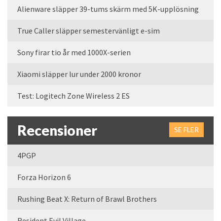
Alienware släpper 39-tums skärm med 5K-upplösning
True Caller släpper semestervänligt e-sim
Sony firar tio år med 1000X-serien
Xiaomi släpper lur under 2000 kronor
Test: Logitech Zone Wireless 2 ES
Recensioner
SE FLER
4PGP
Forza Horizon 6
Rushing Beat X: Return of Brawl Brothers
Resident Evil Village