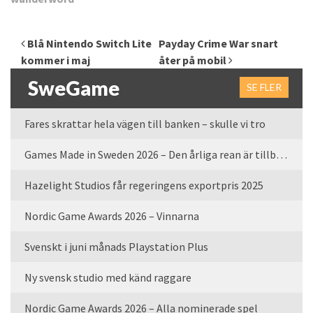
Inläggsnavigering
Blå Nintendo Switch Lite
Payday Crime War snart
kommer i maj
åter på mobil
SweGame
SE FLER
Fares skrattar hela vägen till banken – skulle vi tro
Games Made in Sweden 2026 – Den årliga rean är tillbaka
Hazelight Studios får regeringens exportpris 2025
Nordic Game Awards 2026 – Vinnarna
Svenskt i juni månads Playstation Plus
Ny svensk studio med känd raggare
Nordic Game Awards 2026 – Alla nominerade spel