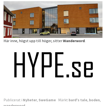
Här inne, högst upp till höger, sitter
Wanderword
.
Publicerat i
Nyheter
,
SweGame
Märkt
bard's tale
,
boden
,
wanderword