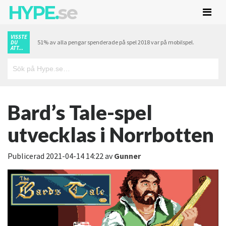
HYPE.
se
VISSTE
51% av alla pengar spenderade på spel 2018 var på mobilspel.
DU
ATT...
Bard’s Tale-spel
utvecklas i Norrbotten
Publicerad
2021-04-14 14:22
av
Gunner