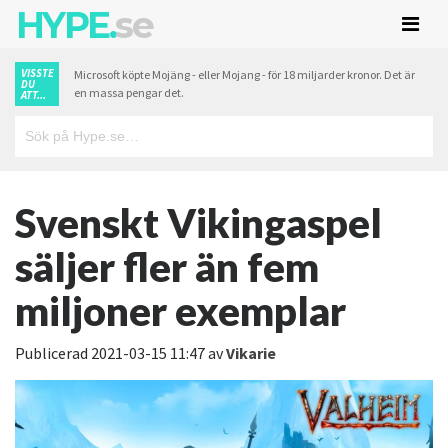
HYPE.
se
VISSTE
Microsoft köpte Mojäng - eller Mojang - för 18 miljarder kronor. Det är
DU
en massa pengar det.
ATT...
Svenskt Vikingaspel
säljer fler än fem
miljoner exemplar
Publicerad
2021-03-15 11:47
av
Vikarie