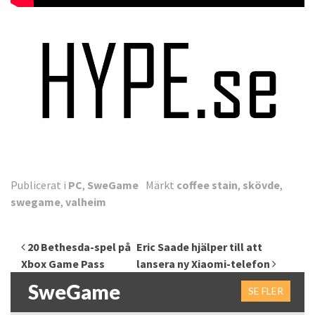
Publicerat i
PC
,
SweGame
Märkt
coffee stain
,
skövde
,
swegame
,
valheim
Inläggsnavigering
20 Bethesda-spel på
Eric Saade hjälper till att
Xbox Game Pass
lansera ny Xiaomi-telefon
SweGame
SE FLER