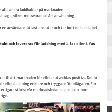
än alla andra laddkablar på marknaden
slitage, vilket motsvarar tio års användning
r en användare lättast ansluter och tar bort en laddkabel
takt och levereras för laddning med 1-fas eller 3-fas
a till att marknaden för elbilar utvecklas positivt. Det är
r elbilsladdning enklare och tryggare för bilägaren. För
ytterligare stärka vår marknadsledande position inom
rige.