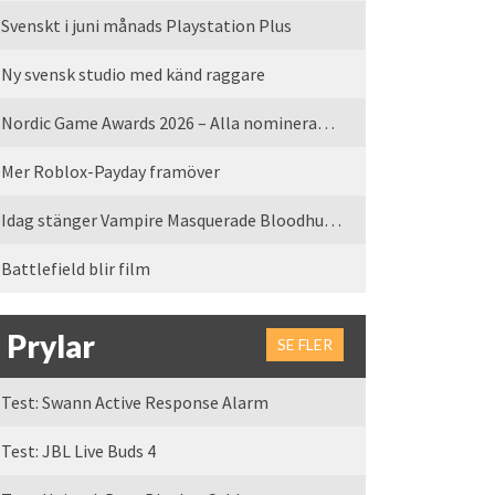
Svenskt i juni månads Playstation Plus
Ny svensk studio med känd raggare
Nordic Game Awards 2026 – Alla nominerade spel
Mer Roblox-Payday framöver
Idag stänger Vampire Masquerade Bloodhunt servrarna
Battlefield blir film
Prylar
SE FLER
Test: Swann Active Response Alarm
Test: JBL Live Buds 4