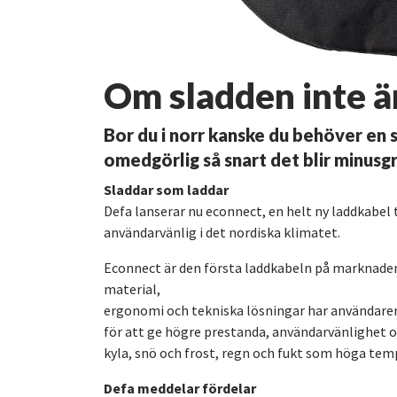
Om sladden inte är
Bor du i norr kanske du behöver en sl
omedgörlig så snart det blir minusg
Sladdar som laddar
Defa lanserar nu econnect, en helt ny laddkabel t
användarvänlig i det nordiska klimatet.
Econnect är den första laddkabeln på marknaden
material,
ergonomi och tekniska lösningar har användaren
för att ge högre prestanda, användarvänlighet o
kyla, snö och frost, regn och fukt som höga temp
Defa meddelar fördelar