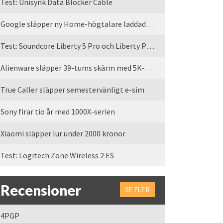
Test: Unisynk Data Blocker Cable
Google släpper ny Home-högtalare laddad med Gemini
Test: Soundcore Liberty 5 Pro och Liberty Pro Max
Alienware släpper 39-tums skärm med 5K-upplösning
True Caller släpper semestervänligt e-sim
Sony firar tio år med 1000X-serien
Xiaomi släpper lur under 2000 kronor
Test: Logitech Zone Wireless 2 ES
Recensioner
SE FLER
4PGP