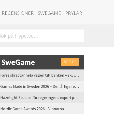
RECENSIONER
SWEGAME
PRYLAR
SweGame
SE FLER
Fares skrattar hela vägen till banken – skulle vi tro
Games Made in Sweden 2026 – Den årliga rean är tillbaka
Hazelight Studios får regeringens exportpris 2025
Nordic Game Awards 2026 – Vinnarna