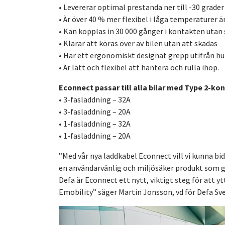
• Levererar optimal prestanda ner till -30 grader
• Är över 40 % mer flexibel i låga temperaturer 
• Kan kopplas in 30 000 gånger i kontakten utan 
• Klarar att köras över av bilen utan att skadas
• Har ett ergonomiskt designat grepp utifrån hu
• Är lätt och flexibel att hantera och rulla ihop.
Econnect passar till alla bilar med Type 2-kon
• 3-fasladdning – 32A
• 3-fasladdning – 20A
• 1-fasladdning – 32A
• 1-fasladdning – 20A
”Med vår nya laddkabel Econnect vill vi kunna bidr
en användarvänlig och miljösäker produkt som gö
Defa är Econnect ett nytt, viktigt steg för att 
Emobility” säger Martin Jonsson, vd för Defa Sve