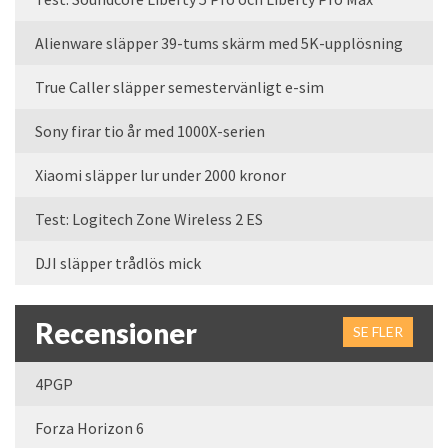
Alienware släpper 39-tums skärm med 5K-upplösning
True Caller släpper semestervänligt e-sim
Sony firar tio år med 1000X-serien
Xiaomi släpper lur under 2000 kronor
Test: Logitech Zone Wireless 2 ES
DJI släpper trådlös mick
Recensioner
SE FLER
4PGP
Forza Horizon 6