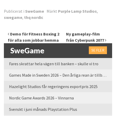
Publicerat i
SweGame
Märkt
Purple Lamp Studios
,
swegame
,
thq nordic
Inläggsnavigering
Demo för Fitness Boxing 2
Ny gameplay-film
för alla som jobbar hemma
från Cyberpunk 2077
SweGame
SE FLER
Fares skrattar hela vägen till banken – skulle vi tro
Games Made in Sweden 2026 – Den årliga rean är tillbaka
Hazelight Studios får regeringens exportpris 2025
Nordic Game Awards 2026 – Vinnarna
Svenskt i juni månads Playstation Plus