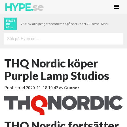
HYPE.
se
VISSTE
28% av alla pengar spenderade på spel under 2018 var i Kina.
DU
ATT...
THQ Nordic köper
Purple Lamp Studios
Publicerad
2020-11-18 10:42
av
Gunner
THQ Nordic fortsätter