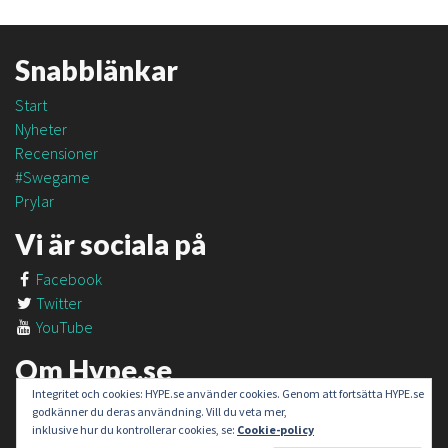
Snabblänkar
Start
Nyheter
Recensioner
#Swegame
Prylar
Vi är sociala på
Facebook
Twitter
YouTube
Om Hype.se
Integritet och cookies: HYPE.se använder cookies. Genom att fortsätta HYPE.se
Om oss
godkänner du deras användning. Vill du veta mer,
Om #SweGame
inklusive hur du kontrollerar cookies, se:
Cookie-policy