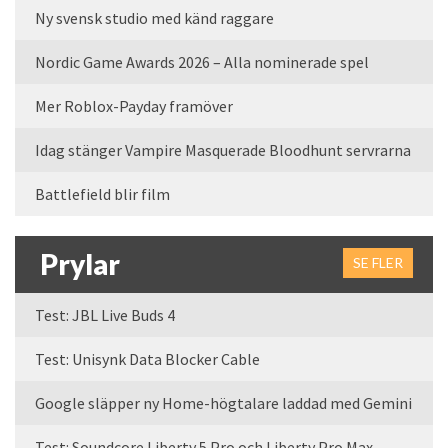
Ny svensk studio med känd raggare
Nordic Game Awards 2026 – Alla nominerade spel
Mer Roblox-Payday framöver
Idag stänger Vampire Masquerade Bloodhunt servrarna
Battlefield blir film
Prylar
SE FLER
Test: JBL Live Buds 4
Test: Unisynk Data Blocker Cable
Google släpper ny Home-högtalare laddad med Gemini
Test: Soundcore Liberty 5 Pro och Liberty Pro Max