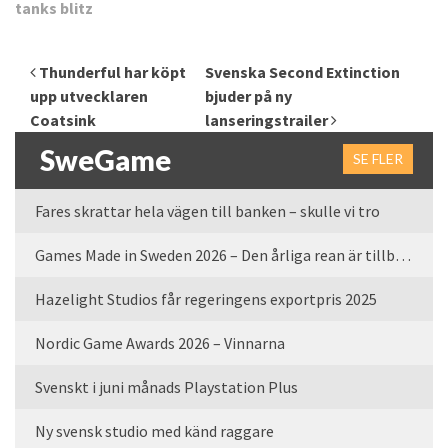
tanks blitz
Inläggsnavigering
Thunderful har köpt
Svenska Second Extinction
upp utvecklaren
bjuder på ny
Coatsink
lanseringstrailer
SweGame
SE FLER
Fares skrattar hela vägen till banken – skulle vi tro
Games Made in Sweden 2026 – Den årliga rean är tillbaka
Hazelight Studios får regeringens exportpris 2025
Nordic Game Awards 2026 – Vinnarna
Svenskt i juni månads Playstation Plus
Ny svensk studio med känd raggare