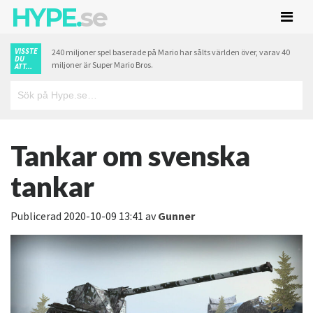
HYPE.
se
VISSTE
240 miljoner spel baserade på Mario har sålts världen över, varav 40
DU
miljoner är Super Mario Bros.
ATT...
Tankar om svenska
tankar
Publicerad
2020-10-09 13:41
av
Gunner