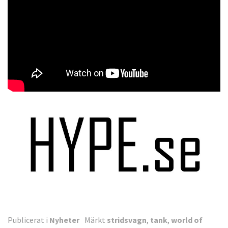
Publicerat i
Nyheter
Märkt
stridsvagn
,
tank
,
world of