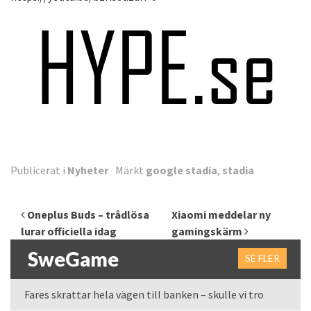
Publicerat i
Nyheter
Märkt
google stadia
,
stadia
Inläggsnavigering
Oneplus Buds – trådlösa
Xiaomi meddelar ny
lurar officiella idag
gamingskärm
SweGame
SE FLER
Fares skrattar hela vägen till banken – skulle vi tro