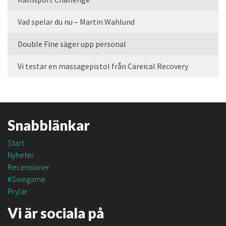
Vad spelar du nu – Martin Wahlund
Double Fine säger upp personal
Vi testar en massagepistol från Careical Recovery
Snabblänkar
Start
Nyheter
Recensioner
#Swegame
Prylar
Vi är sociala på