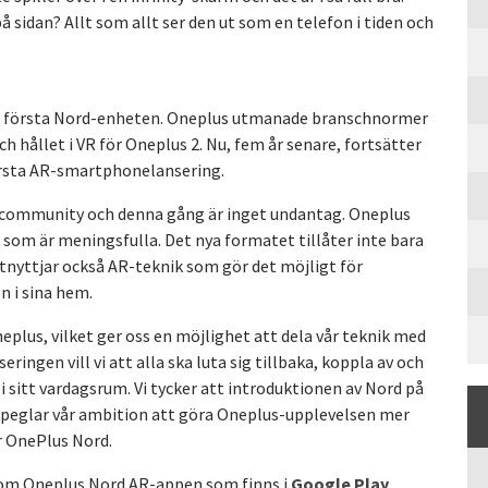
idan? Allt som allt ser den ut som en telefon i tiden och
en första Nord-enheten. Oneplus utmanade branschnormer
h hållet i VR för Oneplus 2. Nu, fem år senare, fortsätter
örsta AR-smartphonelansering.
ala community och denna gång är inget undantag. Oneplus
 som är meningsfulla. Det nya formatet tillåter inte bara
utnyttjar också AR-teknik som gör det möjligt för
n i sina hem.
plus, vilket ger oss en möjlighet att dela vår teknik med
ringen vill vi att alla ska luta sig tillbaka, koppla av och
i sitt vardagsrum. Vi tycker att introduktionen av Nord på
rspeglar vår ambition att göra Oneplus-upplevelsen mer
ör OnePlus Nord.
om Oneplus Nord AR-appen som finns i
Google Play