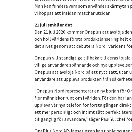
Man kan fundera vem som använder skärmytan på s
vi hoppas att insidan matchar utsidan.
21 juli smäller det
Den 21 juli 2020 kommer Oneplus att avslöja d
och höll världens första produktlansering helt oc
det arvet genom att debutera Nord i världens f
Oneplus vill ständigt ge tillbaka till deras loj
vill ge användare spännande och nya upplevelser
Oneplus att avslöja Nord på ett nytt sätt, utan 
användare att uppleva produkten från säkerhete
”Oneplus Nord representerar en ny början för One
fler människor runt om i världen. För den här lanse
uppleva vår nya telefon för första gången direkt 
ett mer personligt och intimt sätt perfekt åte
tillgänglig för användare,” säger Paul Yu, chef f
OnePlus Nord AR-lanseringen kan upplevas gen