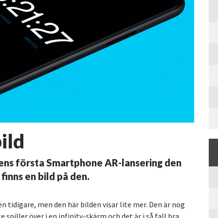
ild
ens första Smartphone AR-lansering den
 finns en bild på den.
 tidigare, men den här bilden visar lite mer. Den är nog
spiller över i en infinity-skärm och det är i så fall bra.