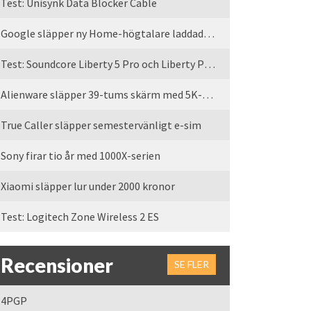
Test: Unisynk Data Blocker Cable
Google släpper ny Home-högtalare laddad med Gemini
Test: Soundcore Liberty 5 Pro och Liberty Pro Max
Alienware släpper 39-tums skärm med 5K-upplösning
True Caller släpper semestervänligt e-sim
Sony firar tio år med 1000X-serien
Xiaomi släpper lur under 2000 kronor
Test: Logitech Zone Wireless 2 ES
Recensioner
SE FLER
4PGP