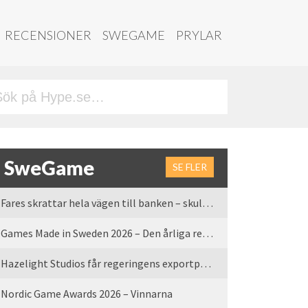
RECENSIONER
SWEGAME
PRYLAR
SweGame
SE FLER
Fares skrattar hela vägen till banken – skulle vi tro
Games Made in Sweden 2026 – Den årliga rean är tillbaka
Hazelight Studios får regeringens exportpris 2025
Nordic Game Awards 2026 – Vinnarna