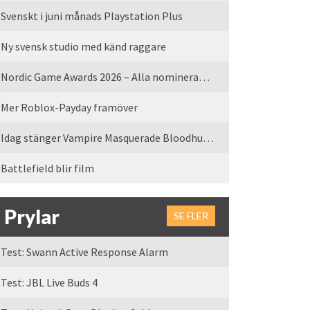
Svenskt i juni månads Playstation Plus
Ny svensk studio med känd raggare
Nordic Game Awards 2026 – Alla nominerade spel
Mer Roblox-Payday framöver
Idag stänger Vampire Masquerade Bloodhunt servrarna
Battlefield blir film
Prylar
SE FLER
Test: Swann Active Response Alarm
Test: JBL Live Buds 4