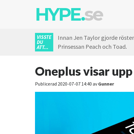
HYPE.
se
VISSTE
Innan Jen Taylor gjorde rösten
DU
Prinsessan Peach och Toad.
ATT...
Oneplus visar upp
Publicerad
2020-07-07 14:40
av
Gunner