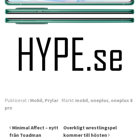
Publicerat i
Mobil
,
Prylar
Märkt
mobil
,
oneplus
,
oneplus 8
pro
Inläggsnavigering
Minimal Affect – nytt
Overkligt wrestlingspel
från Toadman
kommer till hösten