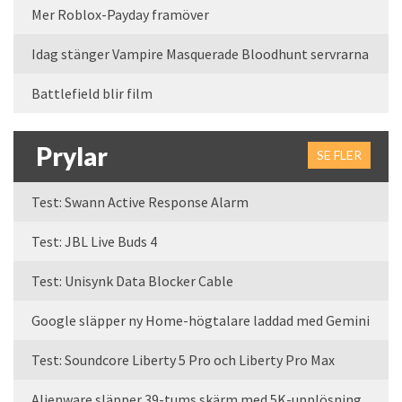
Mer Roblox-Payday framöver
Idag stänger Vampire Masquerade Bloodhunt servrarna
Battlefield blir film
Prylar
SE FLER
Test: Swann Active Response Alarm
Test: JBL Live Buds 4
Test: Unisynk Data Blocker Cable
Google släpper ny Home-högtalare laddad med Gemini
Test: Soundcore Liberty 5 Pro och Liberty Pro Max
Alienware släpper 39-tums skärm med 5K-upplösning