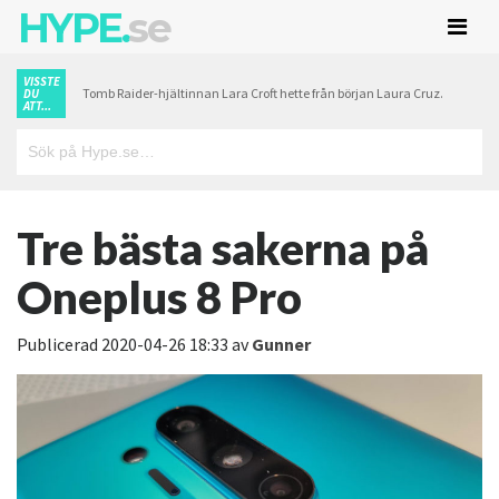
HYPE.
se
VISSTE
Tomb Raider-hjältinnan Lara Croft hette från början Laura Cruz.
DU
ATT...
Tre bästa sakerna på
Oneplus 8 Pro
Publicerad
2020-04-26 18:33
av
Gunner