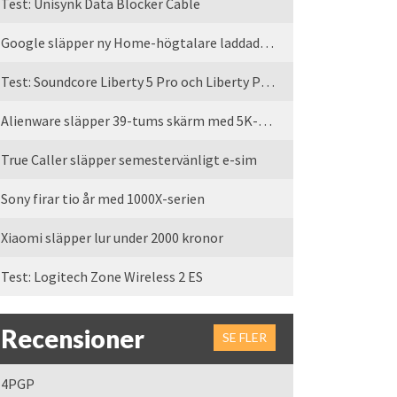
Test: Unisynk Data Blocker Cable
Google släpper ny Home-högtalare laddad med Gemini
Test: Soundcore Liberty 5 Pro och Liberty Pro Max
Alienware släpper 39-tums skärm med 5K-upplösning
True Caller släpper semestervänligt e-sim
Sony firar tio år med 1000X-serien
Xiaomi släpper lur under 2000 kronor
Test: Logitech Zone Wireless 2 ES
Recensioner
SE FLER
4PGP