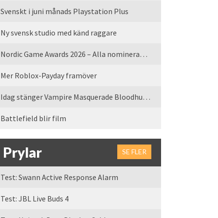
Svenskt i juni månads Playstation Plus
Ny svensk studio med känd raggare
Nordic Game Awards 2026 – Alla nominerade spel
Mer Roblox-Payday framöver
Idag stänger Vampire Masquerade Bloodhunt servrarna
Battlefield blir film
Prylar
SE FLER
Test: Swann Active Response Alarm
Test: JBL Live Buds 4