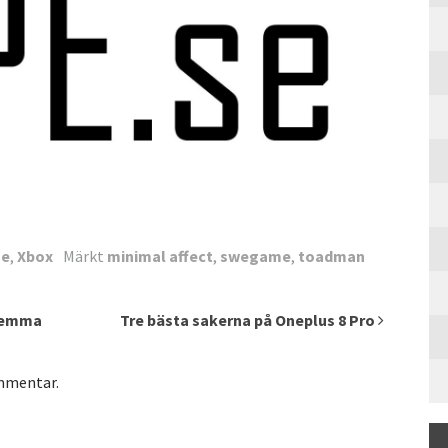
e
,
Xbox
Märkt
minimal affect
,
swegame
,
toadman
 hemma
Tre bästa sakerna på Oneplus 8 Pro
ommentar.