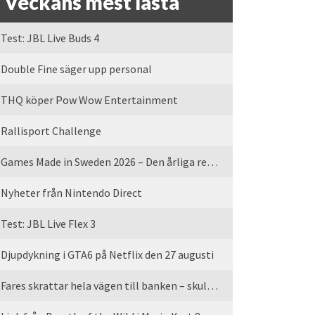
Veckans mest lästa
Test: JBL Live Buds 4
Double Fine säger upp personal
THQ köper Pow Wow Entertainment
Rallisport Challenge
Games Made in Sweden 2026 – Den årliga rean är tillbaka
Nyheter från Nintendo Direct
Test: JBL Live Flex 3
Djupdykning i GTA6 på Netflix den 27 augusti
Fares skrattar hela vägen till banken – skulle vi tro