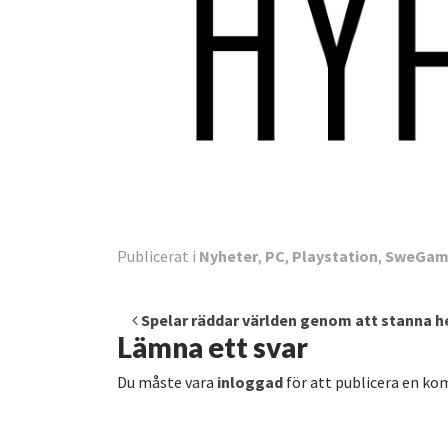
Publicerat i
Nyheter
,
PC
,
Playstation
,
SweGam
Inläggsnavigering
Spelar räddar världen genom att stanna
Lämna ett svar
Du måste vara
inloggad
för att publicera en k