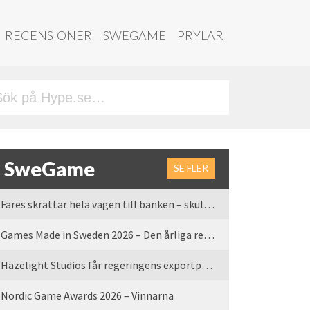
RECENSIONER
SWEGAME
PRYLAR
SweGame
SE FLER
Fares skrattar hela vägen till banken – skulle vi tro
Games Made in Sweden 2026 – Den årliga rean är tillbaka
Hazelight Studios får regeringens exportpris 2025
Nordic Game Awards 2026 – Vinnarna