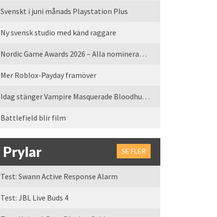
Svenskt i juni månads Playstation Plus
Ny svensk studio med känd raggare
Nordic Game Awards 2026 – Alla nominerade spel
Mer Roblox-Payday framöver
Idag stänger Vampire Masquerade Bloodhunt servrarna
Battlefield blir film
Prylar
SE FLER
Test: Swann Active Response Alarm
Test: JBL Live Buds 4