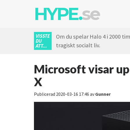
HYPE.
se
VISSTE
Om du spelar Halo 4 i 2000 ti
DU
tragiskt socialt liv.
ATT...
Microsoft visar u
X
Publicerad
2020-03-16 17:46
av
Gunner