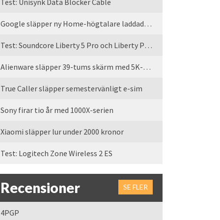
Test: Unisynk Data Blocker Cable
Google släpper ny Home-högtalare laddad med Gemini
Test: Soundcore Liberty 5 Pro och Liberty Pro Max
Alienware släpper 39-tums skärm med 5K-upplösning
True Caller släpper semestervänligt e-sim
Sony firar tio år med 1000X-serien
Xiaomi släpper lur under 2000 kronor
Test: Logitech Zone Wireless 2 ES
Recensioner
SE FLER
4PGP