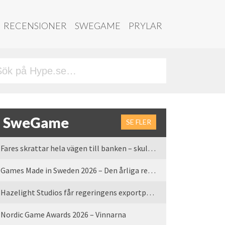
RECENSIONER
SWEGAME
PRYLAR
SweGame
SE FLER
Fares skrattar hela vägen till banken – skulle vi tro
Games Made in Sweden 2026 – Den årliga rean är tillbaka
Hazelight Studios får regeringens exportpris 2025
Nordic Game Awards 2026 – Vinnarna