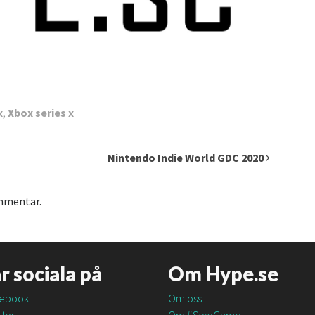
x
,
Xbox series x
Nintendo Indie World GDC 2020
ommentar.
är sociala på
Om Hype.se
ebook
Om oss
ter
Om #SweGame