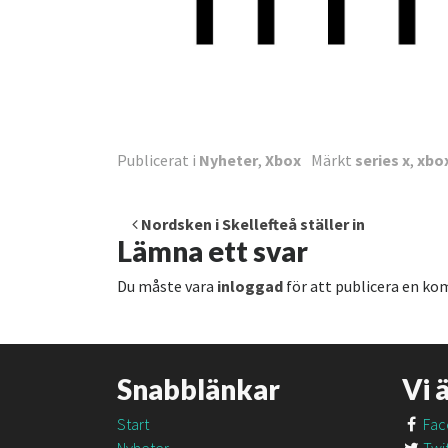
Publicerat i
Nyheter
,
Xbox
Märkt
series x
,
xbo
Inläggsnavigering
Nordsken i Skellefteå ställer in
Lämna ett svar
Du måste vara
inloggad
för att publicera en k
Snabblänkar
Vi 
Start
Fac
Nyheter
Twit