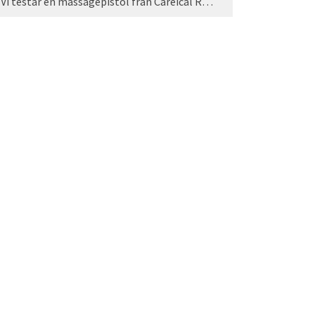
Vi testar en massagepistol från Careical Recovery