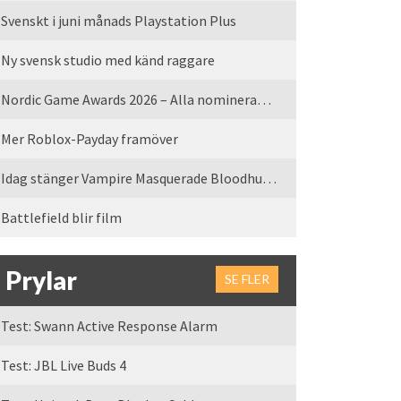
Svenskt i juni månads Playstation Plus
Ny svensk studio med känd raggare
Nordic Game Awards 2026 – Alla nominerade spel
Mer Roblox-Payday framöver
Idag stänger Vampire Masquerade Bloodhunt servrarna
Battlefield blir film
Prylar
SE FLER
Test: Swann Active Response Alarm
Test: JBL Live Buds 4