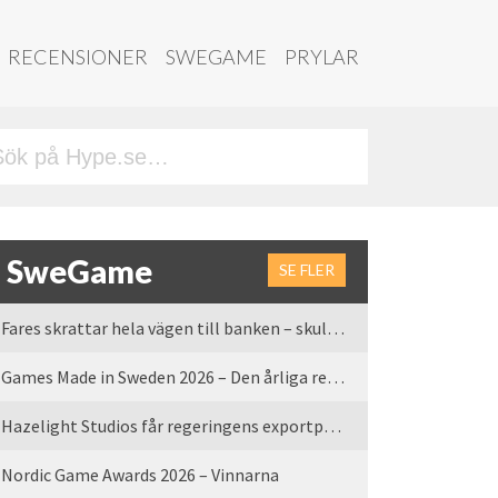
RECENSIONER
SWEGAME
PRYLAR
SweGame
SE FLER
Fares skrattar hela vägen till banken – skulle vi tro
Games Made in Sweden 2026 – Den årliga rean är tillbaka
Hazelight Studios får regeringens exportpris 2025
Nordic Game Awards 2026 – Vinnarna