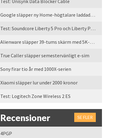
Test: Unisynk Data Blocker Cable
Google släpper ny Home-högtalare laddad med Gemini
Test: Soundcore Liberty 5 Pro och Liberty Pro Max
Alienware släpper 39-tums skärm med 5K-upplösning
True Caller släpper semestervänligt e-sim
Sony firar tio år med 1000X-serien
Xiaomi släpper lur under 2000 kronor
Test: Logitech Zone Wireless 2 ES
Recensioner
SE FLER
4PGP