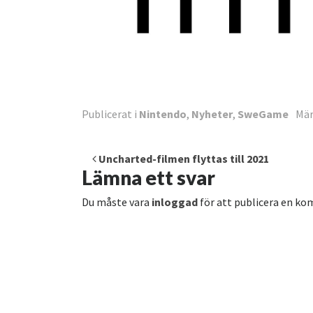
Publicerat i
Nintendo
,
Nyheter
,
SweGame
Mä
Inläggsnavigering
Uncharted-filmen flyttas till 2021
Lämna ett svar
Du måste vara
inloggad
för att publicera en k