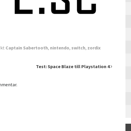
rkt
Captain Sabertooth
,
nintendo
,
switch
,
zordix
Test: Space Blaze till Playstation 4
ommentar.