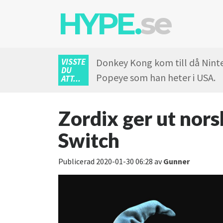
HYPE.
se
VISSTE
Donkey Kong kom till då Ninten
DU
Popeye som han heter i USA.
ATT...
Zordix ger ut nors
Switch
Publicerad
2020-01-30 06:28
av
Gunner