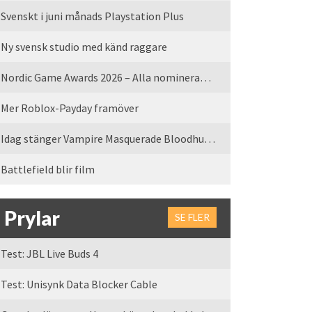
Svenskt i juni månads Playstation Plus
Ny svensk studio med känd raggare
Nordic Game Awards 2026 – Alla nominerade spel
Mer Roblox-Payday framöver
Idag stänger Vampire Masquerade Bloodhunt servrarna
Battlefield blir film
Prylar
SE FLER
Test: JBL Live Buds 4
Test: Unisynk Data Blocker Cable