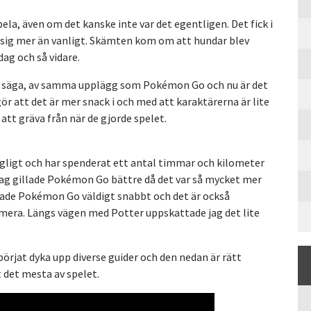
la, även om det kanske inte var det egentligen. Det fick i
å sig mer än vanligt. Skämten kom om att hundar blev
ag och så vidare.
 säga, av samma upplägg som Pokémon Go och nu är det
ör att det är mer snack i och med att karaktärerna är lite
att gräva från när de gjorde spelet.
ängligt och har spenderat ett antal timmar och kilometer
t jag gillade Pokémon Go bättre då det var så mycket mer
nade Pokémon Go väldigt snabbt och det är också
numera. Längs vägen med Potter uppskattade jag det lite
 börjat dyka upp diverse guider och den nedan är rätt
t det mesta av spelet.