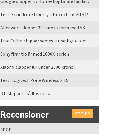
Google släpper ny Home-högtalare laddad med Gemini
Test: Soundcore Liberty 5 Pro och Liberty Pro Max
Alienware släpper 39-tums skärm med 5K-upplösning
True Caller släpper semestervänligt e-sim
Sony firar tio år med 1000X-serien
Xiaomi släpper lur under 2000 kronor
Test: Logitech Zone Wireless 2 ES
DJI släpper trådlös mick
Recensioner
SE FLER
4PGP