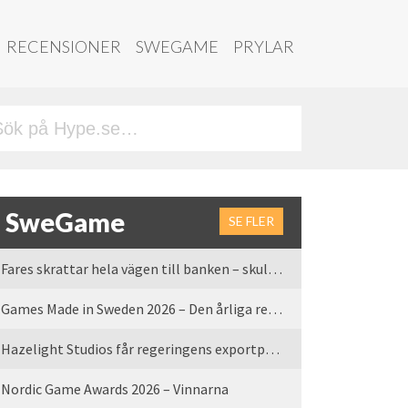
RECENSIONER
SWEGAME
PRYLAR
SweGame
SE FLER
Fares skrattar hela vägen till banken – skulle vi tro
Games Made in Sweden 2026 – Den årliga rean är tillbaka
Hazelight Studios får regeringens exportpris 2025
Nordic Game Awards 2026 – Vinnarna