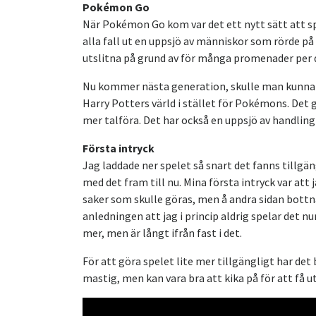
Pokémon Go
När Pokémon Go kom var det ett nytt sätt att spe
alla fall ut en uppsjö av människor som rörde p
utslitna på grund av för många promenader per d
Nu kommer nästa generation, skulle man kunna
Harry Potters värld i stället för Pokémons. Det g
mer talföra. Det har också en uppsjö av handling 
Första intryck
Jag laddade ner spelet så snart det fanns tillg
med det fram till nu. Mina första intryck var at
saker som skulle göras, men å andra sidan bott
anledningen att jag i princip aldrig spelar det 
mer, men är långt ifrån fast i det.
För att göra spelet lite mer tillgängligt har det
mastig, men kan vara bra att kika på för att få u