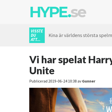
HYPE.
se
VISSTE
Kina är världens största spel
DU
ATT...
Vi har spelat Harr
Unite
Publicerad
2019-06-24 10:38
av
Gunner