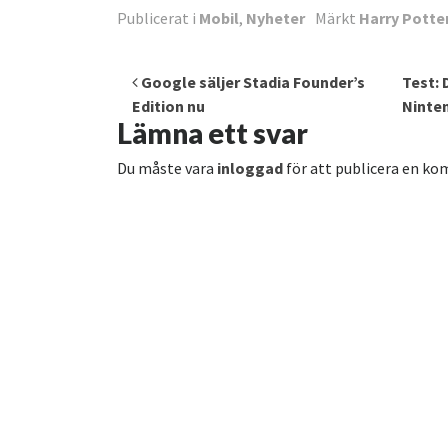
Publicerat i
Mobil
,
Nyheter
Märkt
Harry Potte
Inläggsnavigering
Google säljer Stadia Founder’s
Test: 
Edition nu
Ninte
Lämna ett svar
Du måste vara
inloggad
för att publicera en k