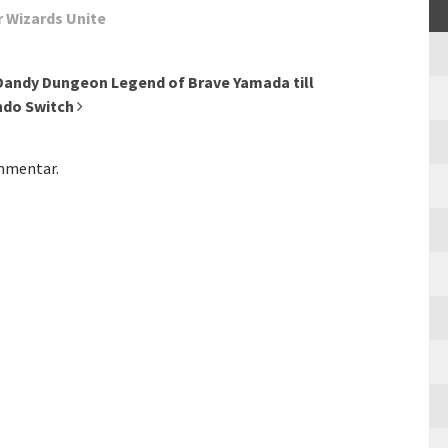
r Wizards Unite
Dandy Dungeon Legend of Brave Yamada till
ndo Switch
ommentar.