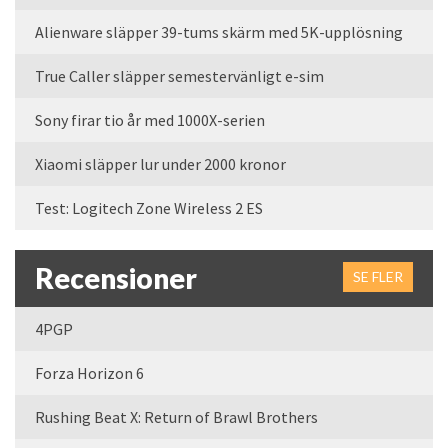
Alienware släpper 39-tums skärm med 5K-upplösning
True Caller släpper semestervänligt e-sim
Sony firar tio år med 1000X-serien
Xiaomi släpper lur under 2000 kronor
Test: Logitech Zone Wireless 2 ES
Recensioner
SE FLER
4PGP
Forza Horizon 6
Rushing Beat X: Return of Brawl Brothers