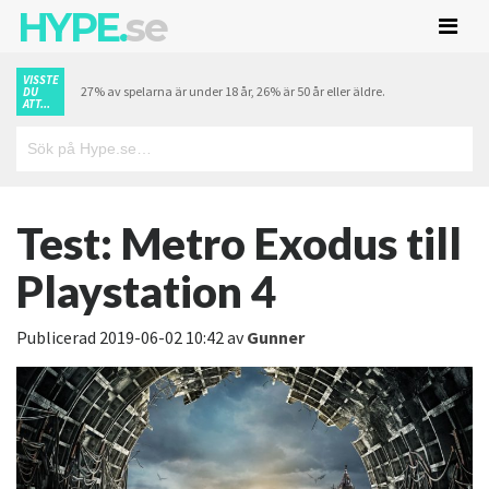
HYPE.
se
VISSTE
27% av spelarna är under 18 år, 26% är 50 år eller äldre.
DU
ATT...
Test: Metro Exodus till
Playstation 4
Publicerad
2019-06-02 10:42
av
Gunner