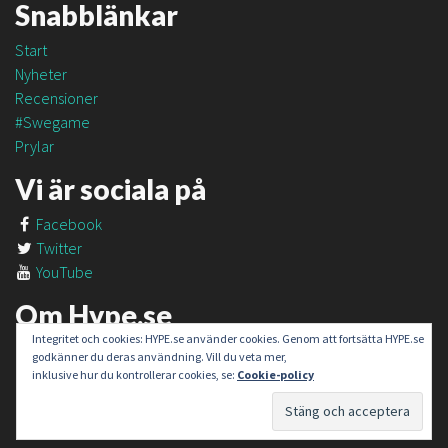
Snabblänkar
Start
Nyheter
Recensioner
#Swegame
Prylar
Vi är sociala på
Facebook
Twitter
YouTube
Om Hype.se
Integritet och cookies: HYPE.se använder cookies. Genom att fortsätta HYPE.se
Om oss
godkänner du deras användning. Vill du veta mer,
Om #SweGame
inklusive hur du kontrollerar cookies, se:
Cookie-policy
Kontakt