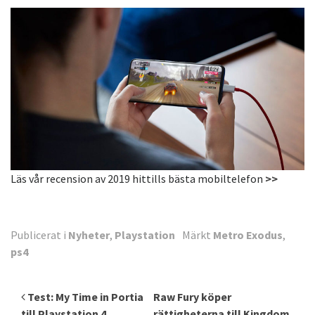
Läs vår recension av 2019 hittills bästa mobiltelefon
>>
Publicerat i
Nyheter
,
Playstation
Märkt
Metro Exodus
,
ps4
Inläggsnavigering
Test: My Time in Portia
Raw Fury köper
till Playstation 4
rättigheterna till Kingdom