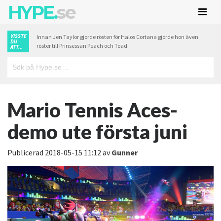
HYPE.
se
VISSTE
Innan Jen Taylor gjorde rösten för Halos Cortana gjorde hon även
DU
röster till Prinsessan Peach och Toad.
ATT...
Mario Tennis Aces-
demo ute första juni
Publicerad
2018-05-15 11:12
av
Gunner