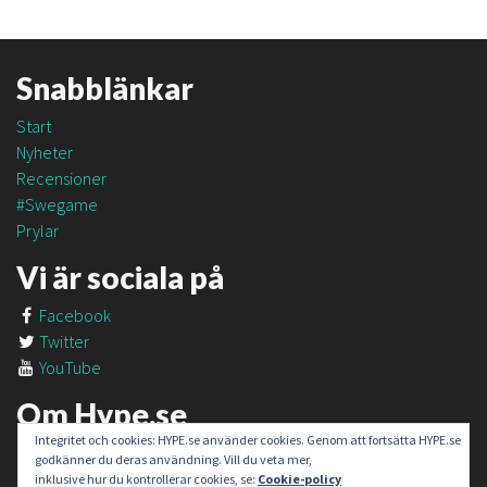
Snabblänkar
Start
Nyheter
Recensioner
#Swegame
Prylar
Vi är sociala på
Facebook
Twitter
YouTube
Om Hype.se
Integritet och cookies: HYPE.se använder cookies. Genom att fortsätta HYPE.se
Om oss
godkänner du deras användning. Vill du veta mer,
Om #SweGame
inklusive hur du kontrollerar cookies, se:
Cookie-policy