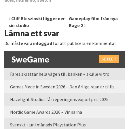
aces
,
nitnendo
,
switch
Inläggsnavigering
Cliff Bleszinski lägger ner
Gameplay film från nya
sin studio
Rage 2
Lämna ett svar
Du måste vara
inloggad
för att publicera en kommentar.
SweGame
SE FLER
Fares skrattar hela vägen till banken – skulle vi tro
Games Made in Sweden 2026 – Den årliga rean är tillbaka
Hazelight Studios får regeringens exportpris 2025
Nordic Game Awards 2026 – Vinnarna
Svenskt i juni månads Playstation Plus