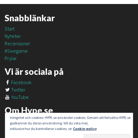
Snabblänkar
Start
Nyheter
Recensioner
#Swegame
Prylar
Vi är sociala på
Facebook
Twitter
YouTube
Om Hype.se
Integritet och cookies: HYPE.se använder cookies. Genom att fortsätta HYPE.se
Om oss
godkänner du deras användning. Vill du veta mer,
Om #SweGame
inklusive hur du kontrollerar cookies, se:
Cookie-policy
Kontakt