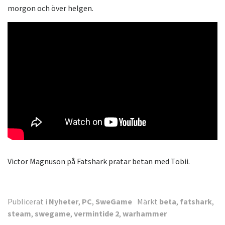
morgon och över helgen.
Victor Magnuson på Fatshark pratar betan med Tobii.
Publicerat i
Nyheter
,
PC
,
SweGame
Märkt
beta
,
fatshark
,
steam
,
swegame
,
vermintide 2
,
warhammer