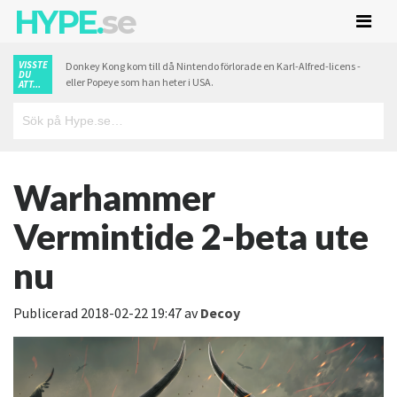
HYPE.
se
VISSTE
Donkey Kong kom till då Nintendo förlorade en Karl-Alfred-licens -
DU
eller Popeye som han heter i USA.
ATT...
Warhammer
Vermintide 2-beta ute
nu
Publicerad
2018-02-22 19:47
av
Decoy