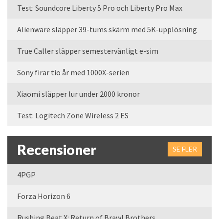
Test: Soundcore Liberty 5 Pro och Liberty Pro Max
Alienware släpper 39-tums skärm med 5K-upplösning
True Caller släpper semestervänligt e-sim
Sony firar tio år med 1000X-serien
Xiaomi släpper lur under 2000 kronor
Test: Logitech Zone Wireless 2 ES
Recensioner
SE FLER
4PGP
Forza Horizon 6
Rushing Beat X: Return of Brawl Brothers