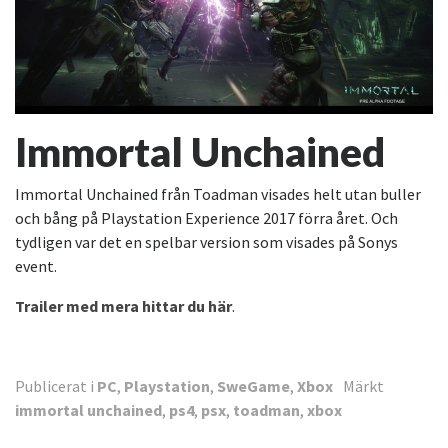
Immortal Unchained
Immortal Unchained från Toadman visades helt utan buller
och bång på Playstation Experience 2017 förra året. Och
tydligen var det en spelbar version som visades på Sonys
event.
Trailer med mera hittar du här
.
Publicerat i
PC
,
Playstation
,
SweGame
,
Xbox
Märkt
immortal unchained
,
ps4
,
psx
,
toadman
,
xbox