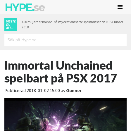
HYPE.
se
VISSTE
400 miljarder kronor - så mycket omsatte spelbranschen i USA under
DU
2018.
ATT...
Immortal Unchained
spelbart på PSX 2017
Publicerad
2018-01-02 15:00
av
Gunner