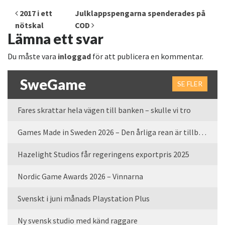
Inläggsnavigering
2017 i ett
Julklappspengarna spenderades på
nötskal
COD
Lämna ett svar
Du måste vara
inloggad
för att publicera en kommentar.
SweGame
SE FLER
Fares skrattar hela vägen till banken – skulle vi tro
Games Made in Sweden 2026 – Den årliga rean är tillbaka
Hazelight Studios får regeringens exportpris 2025
Nordic Game Awards 2026 – Vinnarna
Svenskt i juni månads Playstation Plus
Ny svensk studio med känd raggare