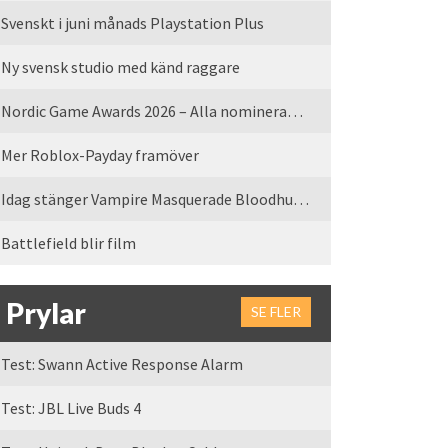
Svenskt i juni månads Playstation Plus
Ny svensk studio med känd raggare
Nordic Game Awards 2026 – Alla nominerade spel
Mer Roblox-Payday framöver
Idag stänger Vampire Masquerade Bloodhunt servrarna
Battlefield blir film
Prylar
SE FLER
Test: Swann Active Response Alarm
Test: JBL Live Buds 4