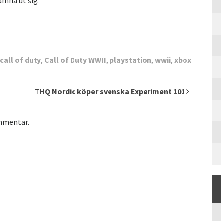
jämna ut sig.
call of duty
,
Call of Duty WWII
,
playstation
,
wwii
,
xbox
THQ Nordic köper svenska Experiment 101
ommentar.