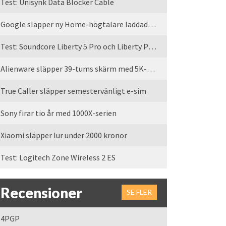
Test: Unisynk Data Blocker Cable
Google släpper ny Home-högtalare laddad med Gemini
Test: Soundcore Liberty 5 Pro och Liberty Pro Max
Alienware släpper 39-tums skärm med 5K-upplösning
True Caller släpper semestervänligt e-sim
Sony firar tio år med 1000X-serien
Xiaomi släpper lur under 2000 kronor
Test: Logitech Zone Wireless 2 ES
Recensioner
SE FLER
4PGP