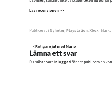
besviken, särskilt inte då stabiliteten nu börjar 
Läs recensionen >>
Publicerat i
Nyheter
,
Playstation
,
Xbox
Märkt
Inläggsnavigering
Roligare jul med Mario
Lämna ett svar
Du måste vara
inloggad
för att publicera en k