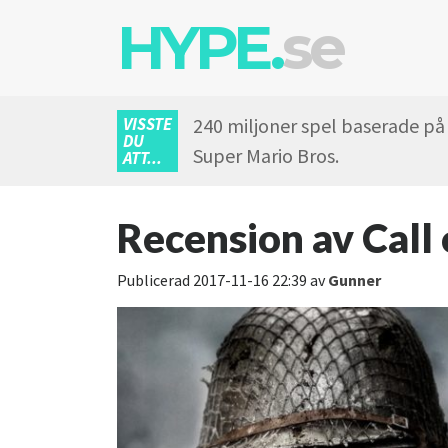
HYPE.
se
VISSTE
240 miljoner spel baserade på 
DU
Super Mario Bros.
ATT...
Recension av Call
Publicerad
2017-11-16 22:39
av
Gunner