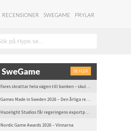
RECENSIONER
SWEGAME
PRYLAR
SweGame
SE FLER
Fares skrattar hela vägen till banken – skulle vi tro
Games Made in Sweden 2026 – Den årliga rean är tillbaka
Hazelight Studios får regeringens exportpris 2025
Nordic Game Awards 2026 – Vinnarna