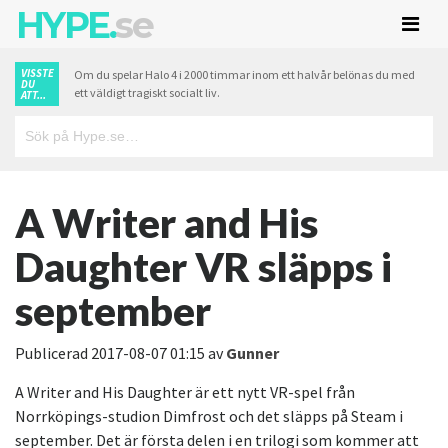
HYPE.
se
VISSTE
Om du spelar Halo 4 i 2000 timmar inom ett halvår belönas du med
DU
ett väldigt tragiskt socialt liv.
ATT...
A Writer and His
Daughter VR släpps i
september
Publicerad
2017-08-07 01:15
av
Gunner
A Writer and His Daughter är ett nytt VR-spel från
Norrköpings-studion Dimfrost och det släpps på Steam i
september. Det är första delen i en trilogi som kommer att