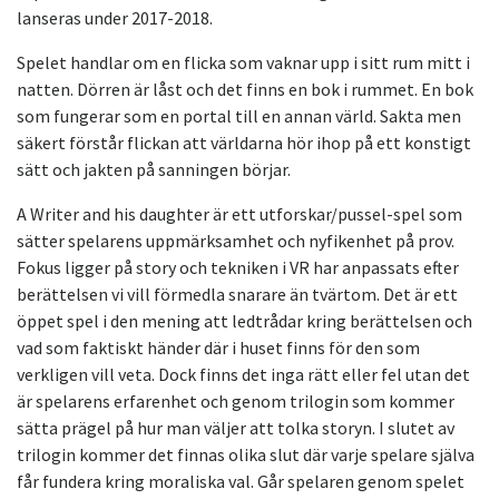
lanseras under 2017-2018.
Spelet handlar om en flicka som vaknar upp i sitt rum mitt i
natten. Dörren är låst och det finns en bok i rummet. En bok
som fungerar som en portal till en annan värld. Sakta men
säkert förstår flickan att världarna hör ihop på ett konstigt
sätt och jakten på sanningen börjar.
A Writer and his daughter är ett utforskar/pussel-spel som
sätter spelarens uppmärksamhet och nyfikenhet på prov.
Fokus ligger på story och tekniken i VR har anpassats efter
berättelsen vi vill förmedla snarare än tvärtom. Det är ett
öppet spel i den mening att ledtrådar kring berättelsen och
vad som faktiskt händer där i huset finns för den som
verkligen vill veta. Dock finns det inga rätt eller fel utan det
är spelarens erfarenhet och genom trilogin som kommer
sätta prägel på hur man väljer att tolka storyn. I slutet av
trilogin kommer det finnas olika slut där varje spelare själva
får fundera kring moraliska val. Går spelaren genom spelet