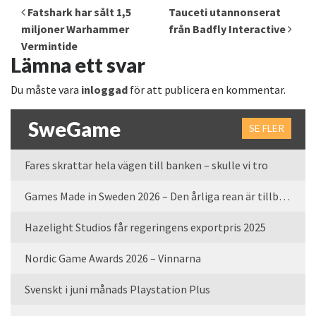
Inläggsnavigering
Fatshark har sålt 1,5
Tauceti utannonserat
miljoner Warhammer
från Badfly Interactive
Vermintide
Lämna ett svar
Du måste vara
inloggad
för att publicera en kommentar.
SweGame
SE FLER
Fares skrattar hela vägen till banken – skulle vi tro
Games Made in Sweden 2026 – Den årliga rean är tillbaka
Hazelight Studios får regeringens exportpris 2025
Nordic Game Awards 2026 – Vinnarna
Svenskt i juni månads Playstation Plus