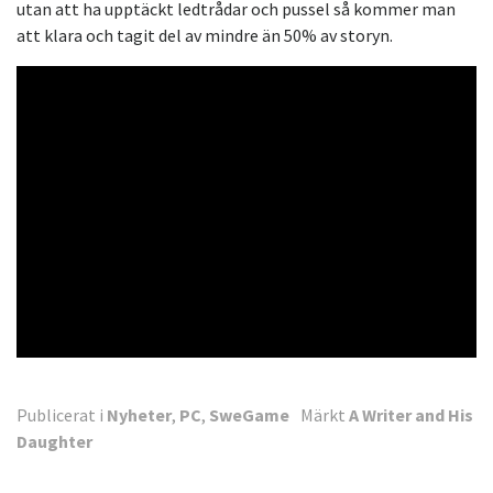
utan att ha upptäckt ledtrådar och pussel så kommer man
att klara och tagit del av mindre än 50% av storyn.
Publicerat i
Nyheter
,
PC
,
SweGame
Märkt
A Writer and His
Daughter