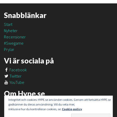
Snabblänkar
Start
Nyheter
Recensioner
#Swegame
Prylar
Vi är sociala på
Facebook
Twitter
YouTube
Om Hype.se
Integritet och cookies: HYPE.se använder cookies. Genom att fortsätta HYPE.se
Om oss
godkänner du deras användning. Vill du veta mer,
Om #SweGame
inklusive hur du kontrollerar cookies, se:
Cookie-policy
Kontakt