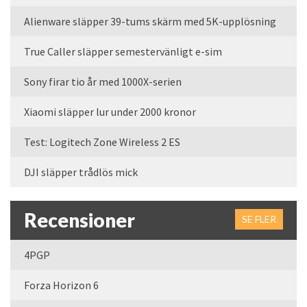
Alienware släpper 39-tums skärm med 5K-upplösning
True Caller släpper semestervänligt e-sim
Sony firar tio år med 1000X-serien
Xiaomi släpper lur under 2000 kronor
Test: Logitech Zone Wireless 2 ES
DJI släpper trådlös mick
Recensioner
SE FLER
4PGP
Forza Horizon 6