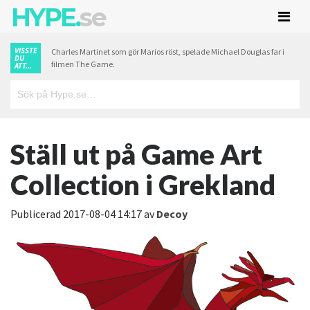
HYPE.
se
VISSTE
Charles Martinet som gör Marios röst, spelade Michael Douglas far i
DU
filmen The Game.
ATT...
Ställ ut på Game Art
Collection i Grekland
Publicerad
2017-08-04 14:17
av
Decoy