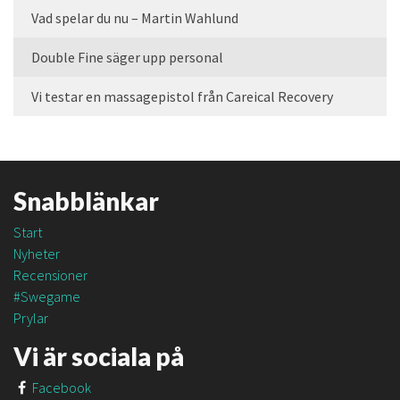
Vad spelar du nu – Martin Wahlund
Double Fine säger upp personal
Vi testar en massagepistol från Careical Recovery
Snabblänkar
Start
Nyheter
Recensioner
#Swegame
Prylar
Vi är sociala på
Facebook