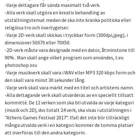
-Varje deltagare får sända maximalt två verk.
-Alla verk skall utgöra en kreativ behandling av
utställningstemat medan de ska inte kränka politiska eller
religiösa tro och övertygelser.
-Varje 2D-verk skall skickas i tryckbar form (300dpi,jpeg), i
dimensioner 50X70 eller 70X50.
-2D-verk måste vara designade med en dator, åtminstone till
90% . Man skall ange vilket program som användes, t.ex.
photoshop osv.
-Varje musikverk skall vara i WAV eller MP3 320 kbps form och
den skall vara minst 30 sekunder lång.
-Varje verk skall vara märkt med en titel och artistens namn.
-Alla deltagande verk skall utvärderas av en speciellt tillsatt
kommitté. De 12 verken som ska bli utvalda av varje kategori
(musik och 2D), dvs totalt 24 verk, ska visas i utställningen i
”Athens Games Festival 2017”. Ifall det inte blir tillräckligt
många utvalda verk i en kategori kommer de tomma platser
att överföras till den andra kategorin.