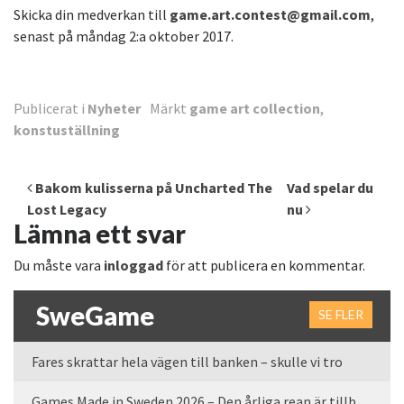
Skicka din medverkan till
game.art.contest@gmail.com
,
senast på måndag 2:a oktober 2017.
Publicerat i
Nyheter
Märkt
game art collection
,
konstuställning
Inläggsnavigering
Bakom kulisserna på Uncharted The
Vad spelar du
Lost Legacy
nu
Lämna ett svar
Du måste vara
inloggad
för att publicera en kommentar.
SweGame
SE FLER
Fares skrattar hela vägen till banken – skulle vi tro
Games Made in Sweden 2026 – Den årliga rean är tillbaka