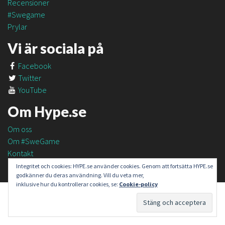
Recensioner
#Swegame
Prylar
Vi är sociala på
Facebook
Twitter
YouTube
Om Hype.se
Om oss
Om #SweGame
Kontakt
Integritet och cookies: HYPE.se använder cookies. Genom att fortsätta HYPE.se
godkänner du deras användning. Vill du veta mer,
inklusive hur du kontrollerar cookies, se:
Cookie-policy