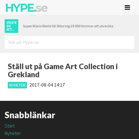
HYPE.
se
VISSTE
Super Mario World till SNes tog 29 000 timmar att utveckla.
DU
ATT...
Ställ ut på Game Art Collection i
Grekland
2017-08-04 14:17
NYHETER
Snabblänkar
Start
Nyheter