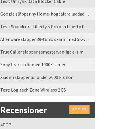
Test: Unisynk Data Blocker Cable
Google släpper ny Home-högtalare laddad med Gemini
Test: Soundcore Liberty 5 Pro och Liberty Pro Max
Alienware släpper 39-tums skärm med 5K-upplösning
True Caller släpper semestervänligt e-sim
Sony firar tio år med 1000X-serien
Xiaomi släpper lur under 2000 kronor
Test: Logitech Zone Wireless 2 ES
Recensioner
SE FLER
4PGP