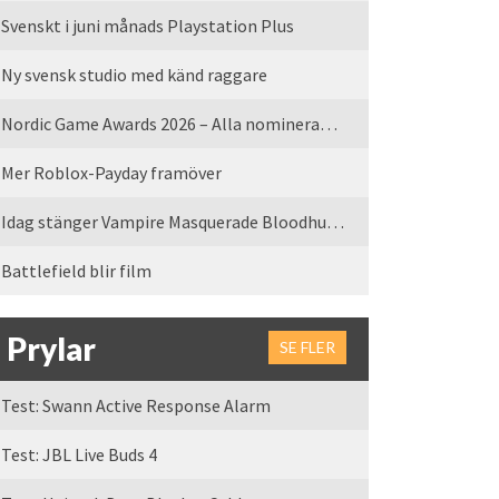
Svenskt i juni månads Playstation Plus
Ny svensk studio med känd raggare
Nordic Game Awards 2026 – Alla nominerade spel
Mer Roblox-Payday framöver
Idag stänger Vampire Masquerade Bloodhunt servrarna
Battlefield blir film
Prylar
SE FLER
Test: Swann Active Response Alarm
Test: JBL Live Buds 4