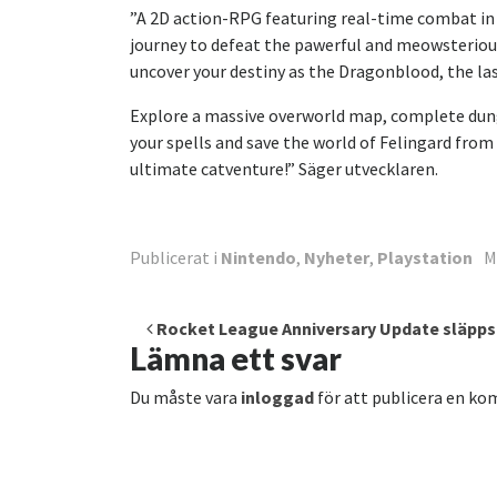
”A 2D action-RPG featuring real-time combat in 
journey to defeat the pawerful and meowsterious
uncover your destiny as the Dragonblood, the la
Explore a massive overworld map, complete dunge
your spells and save the world of Felingard from
ultimate catventure!” Säger utvecklaren.
Publicerat i
Nintendo
,
Nyheter
,
Playstation
M
Inläggsnavigering
Rocket League Anniversary Update släpps
Lämna ett svar
Du måste vara
inloggad
för att publicera en k