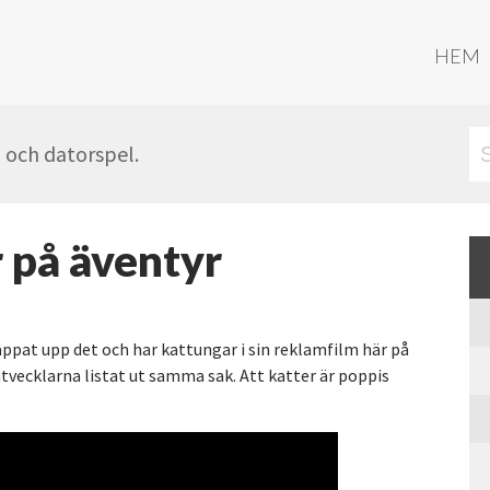
HEM
- och datorspel.
r på äventyr
appat upp det och har kattungar i sin reklamfilm här på
vecklarna listat ut samma sak. Att katter är poppis