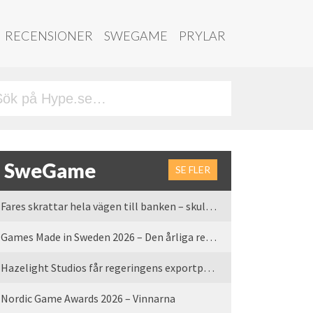
RECENSIONER
SWEGAME
PRYLAR
SweGame
SE FLER
Fares skrattar hela vägen till banken – skulle vi tro
Games Made in Sweden 2026 – Den årliga rean är tillbaka
Hazelight Studios får regeringens exportpris 2025
Nordic Game Awards 2026 – Vinnarna