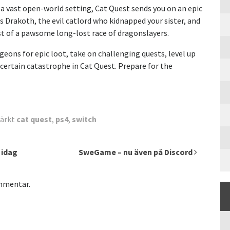
a vast open-world setting, Cat Quest sends you on an epic
 Drakoth, the evil catlord who kidnapped your sister, and
st of a pawsome long-lost race of dragonslayers.
ons for epic loot, take on challenging quests, level up
 certain catastrophe in Cat Quest. Prepare for the
ärkt
cat quest
,
ps4
,
switch
 idag
SweGame – nu även på Discord
ommentar.