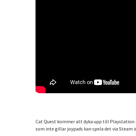
Cat Quest kommer att dyka upp till Playstation 
som inte gillar joypads kan spela det via Steam 