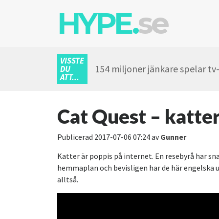
HYPE.
se
VISSTE
154 miljoner jänkare spelar tv
DU
ATT...
Cat Quest – katte
Publicerad
2017-07-06 07:24
av
Gunner
Katter är poppis på internet. En resebyrå har sn
hemmaplan och bevisligen har de här engelska ut
alltså.