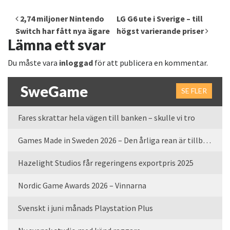
Inläggsnavigering
2,74 miljoner Nintendo
LG G6 ute i Sverige – till
Switch har fått nya ägare
högst varierande priser
Lämna ett svar
Du måste vara
inloggad
för att publicera en kommentar.
SweGame
SE FLER
Fares skrattar hela vägen till banken – skulle vi tro
Games Made in Sweden 2026 – Den årliga rean är tillbaka
Hazelight Studios får regeringens exportpris 2025
Nordic Game Awards 2026 – Vinnarna
Svenskt i juni månads Playstation Plus