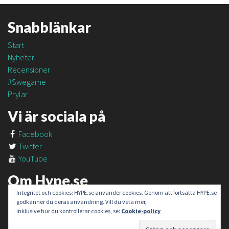
Snabblänkar
Start
Nyheter
Recensioner
#Swegame
Prylar
Vi är sociala på
Facebook
Twitter
YouTube
Om Hype.se
Integritet och cookies: HYPE.se använder cookies. Genom att fortsätta HYPE.se
Om oss
godkänner du deras användning. Vill du veta mer,
Om #SweGame
inklusive hur du kontrollerar cookies, se:
Cookie-policy
Kontakt