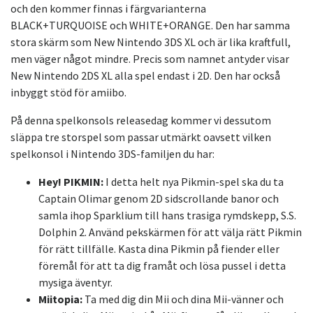
och den kommer finnas i färgvarianterna
BLACK+TURQUOISE och WHITE+ORANGE. Den har samma
stora skärm som New Nintendo 3DS XL och är lika kraftfull,
men väger något mindre. Precis som namnet antyder visar
New Nintendo 2DS XL alla spel endast i 2D. Den har också
inbyggt stöd för amiibo.
På denna spelkonsols releasedag kommer vi dessutom
släppa tre storspel som passar utmärkt oavsett vilken
spelkonsol i Nintendo 3DS-familjen du har:
Hey! PIKMIN:
I detta helt nya Pikmin-spel ska du ta
Captain Olimar genom 2D sidscrollande banor och
samla ihop Sparklium till hans trasiga rymdskepp, S.S.
Dolphin 2. Använd pekskärmen för att välja rätt Pikmin
för rätt tillfälle. Kasta dina Pikmin på fiender eller
föremål för att ta dig framåt och lösa pussel i detta
mysiga äventyr.
Miitopia:
Ta med dig din Mii och dina Mii-vänner och