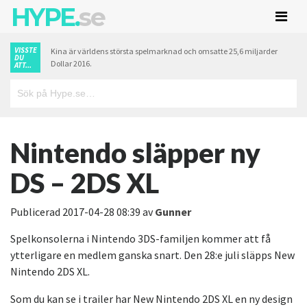
HYPE.
se
VISSTE
Kina är världens största spelmarknad och omsatte 25,6 miljarder
DU
Dollar 2016.
ATT...
Nintendo släpper ny
DS – 2DS XL
Publicerad
2017-04-28 08:39
av
Gunner
Spelkonsolerna i Nintendo 3DS-familjen kommer att få
ytterligare en medlem ganska snart. Den 28:e juli släpps New
Nintendo 2DS XL.
Som du kan se i trailer har New Nintendo 2DS XL en ny design