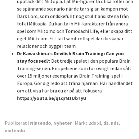
upptäck ditt Miitopia. Låt Mii-figurer få olika roller och
se spännande scenario när de tar sig an kampen mot
Dark Lord, som ondskefullt nog stulit ansiktena från
folk i Miitopia. Du kan ta in Mii-karaktärer från andra
spel som Miitomo och Tomodachi Life, eller skapa ditt
eget Mii-team. Ett lättsamt rollspel där du skapar
relationer och bygger team.
Dr Kawashima’s Devilish Brain Training: Can you
stay focused?:
Det tredje spelet i den populära Brain
Training-serien. En spelserie som för övrigt redan sålt
över 15 miljoner exemplar av Brain Training-spel i
Europa. Gör dig redo att träna hjärnan. Här handlar det
om att visa hur bra du är på att fokusera.
https://youtu.be/q1qrM1UbTyU
Publicerat i
Nintendo
,
Nyheter
Märkt
2ds xl
,
ds
,
nds
,
nintendo