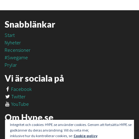
Snabblänkar
Start
Nyheter
Recensioner
#Swegame
Prylar
Vi är sociala på
Facebook
Twitter
YouTube
Om Hype.se
Integritet och cookies: HYPE.se använder cookies. Genom att fortsätta HYPE.se
Om oss
godkänner du deras användning. Vill du veta mer,
Om #SweGame
inklusive hur du kontrollerar cookies, se:
Cookie-policy