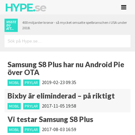
HYPE.
se
VISSTE
400 miljarder kronor - så mycket omsatte spelbranschen i USA under
DU
2018.
ATT...
Samsung S8 Plus har nu Android Pie
över OTA
2019-02-23 09:35
MOBIL
PRYLAR
Bixby är eliminderad – på riktigt
2017-11-05 19:58
MOBIL
PRYLAR
Vi testar Samsung S8 Plus
2017-08-03 16:59
MOBIL
PRYLAR