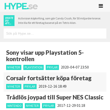
HYPE.
se
VISSTE
Activision köpte King, som gör Candy Crush, för 50 miljarder kronor.
DU
Inte illa för ett företag baserat på en Tetris-klon.
ATT...
Sony visar upp Playstation 5-
kontrollen
2020-04-07 23:50
NYHETER
PLAYSTATION
PRYLAR
Corsair fortsätter köpa företag
2019-12-16 18:49
NYHETER
PRYLAR
Trådlös joypad till Super NES Classic
2017-12-29 01:18
NINTENDO
NYHETER
PRYLAR