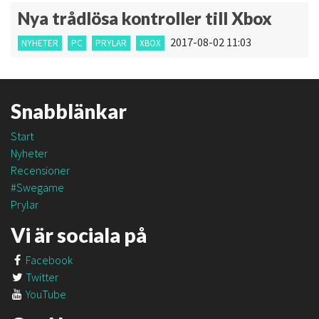
Nya trådlösa kontroller till Xbox
2017-08-02 11:03
NYHETER
PC
PRYLAR
XBOX
Snabblänkar
Start
Nyheter
Recensioner
#Swegame
Prylar
Vi är sociala på
Facebook
Twitter
YouTube