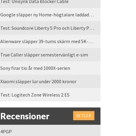
Test: Unisynk Data Blocker Cable
Google släpper ny Home-högtalare laddad med Gemini
Test: Soundcore Liberty 5 Pro och Liberty Pro Max
Alienware släpper 39-tums skärm med 5K-upplösning
True Caller släpper semestervänligt e-sim
Sony firar tio år med 1000X-serien
Xiaomi släpper lur under 2000 kronor
Test: Logitech Zone Wireless 2 ES
Recensioner
SE FLER
4PGP