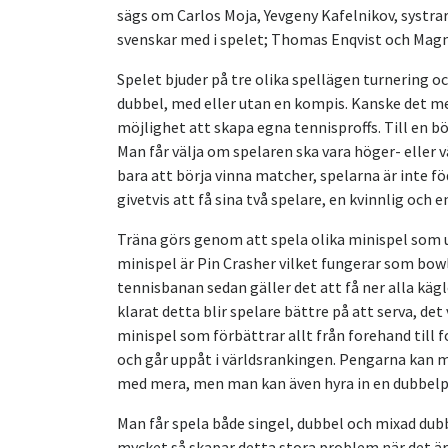
sägs om Carlos Moja, Yevgeny Kafelnikov, systra
svenskar med i spelet; Thomas Enqvist och Ma
Spelet bjuder på tre olika spellägen turnering o
dubbel, med eller utan en kompis. Kanske det m
möjlighet att skapa egna tennisproffs. Till en b
Man får välja om spelaren ska vara höger- eller v
bara att börja vinna matcher, spelarna är inte fö
givetvis att få sina två spelare, en kvinnlig och
Träna görs genom att spela olika minispel som 
minispel är Pin Crasher vilket fungerar som bowl
tennisbanan sedan gäller det att få ner alla käglo
klarat detta blir spelare bättre på att serva, det
minispel som förbättrar allt från forehand till
och går uppåt i världsrankingen. Pengarna kan m
med mera, men man kan även hyra in en dubbelp
Man får spela både singel, dubbel och mixad dubb
mycket så skapar detta stora problem när det är 