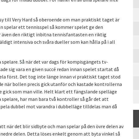
asy till Very Hard så oberoende om man praktiskt taget är
n spelar ett tennisspel så kommer spelet ge den
även den riktigt inbitna tennisfantasten en riktig
digt intensiva och svåra dueller som kan hålla på i all
ra spelare. Så när det var dags för kompisgängets tv-
sade sig vara en given succé redan innan spelet startat då
la först. Det tog inte länge innan vi praktiskt taget stod
e när bollen precis gick utanför och kastade kontrollerna
e gick som man ville. Helt klart ett fängslande spelläge
a spelare, har man bara två kontroller så går det att
pela dubbel mot varandra i dubbelläge tilldelas man då
tt när det blir sidbyte och man spelar på den övre delen av
å nedre delen. Detta löses enkelt genom att byta vinkel så