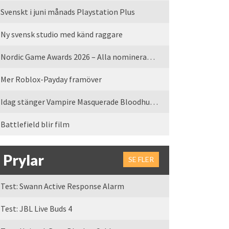
Svenskt i juni månads Playstation Plus
Ny svensk studio med känd raggare
Nordic Game Awards 2026 – Alla nominerade spel
Mer Roblox-Payday framöver
Idag stänger Vampire Masquerade Bloodhunt servrarna
Battlefield blir film
Prylar
SE FLER
Test: Swann Active Response Alarm
Test: JBL Live Buds 4