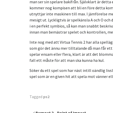
man ser sin spelare bakifrån. Självklart är detta
kommer nog kompisen att bli en före detta komp
utnyttjar inte maskinen till max. I jämförelse m
mesigt ut. Lyckligtvis är spelkänsla A och O och
i en perfekt symbios, så kan man snabbt beskriv
innan man bemästrar spelet och kontrollen, med 
Inte nog med att Virtua Tennis 2 har alla spellä
som gör det ännu mer tilltalande då man får ett
spelar ensam eller flera, klart är att det blomma
fall ett måste för att man ska kunna ha kul.
Söker du ett spel som har näst intill oändlig livs
spel som är en given hit att spela mot vänner elle
Tagged
ps2
Inläggsnavigering
Burnout 2 – Point of Impact