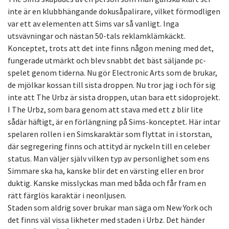
inte är en klubbhängande dokusåpalirare, vilket förmodligen
var ett av elementen att Sims var så vanligt. Inga
utsvävningar och nästan 50-tals reklamklämkäckt.
Konceptet, trots att det inte finns någon mening med det,
fungerade utmärkt och blev snabbt det bäst säljande pc-
spelet genom tiderna. Nu gör Electronic Arts som de brukar,
de mjölkar kossan till sista droppen. Nu tror jag i och för sig
inte att The Urbz är sista droppen, utan bara ett sidoprojekt.
I The Urbz, som bara genom att stava med ett z blir lite
sådär häftigt, är en förlängning på Sims-konceptet. Här intar
spelaren rollen i en Simskaraktär som flyttat in i storstan,
där segregering finns och attityd är nyckeln till en celeber
status. Man väljer själv vilken typ av personlighet som ens
Simmare ska ha, kanske blir det en värsting eller en bror
duktig. Kanske misslyckas man med båda och får fram en
rätt färglös karaktär i neonljusen.
Staden som aldrig sover brukar man säga om New York och
det finns väl vissa likheter med staden i Urbz. Det händer