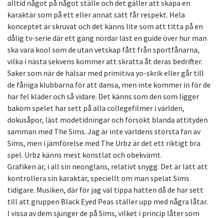
alltid något på något ställe och det gäller att skapa en
karaktär som på ett eller annat sätt får respekt. Hela
konceptet är skruvat och det känns lite som att titta på en
dålig tv-serie där ett gäng nördar läst en guide över hur man
ska vara kool som de utan vetskap fått från sportfånarna,
vilka i nästa sekvens kommer att skratta åt deras bedrifter.
Saker som när de hälsar med primitiva yo-skrik eller går till
de fåniga klubbarna för att dansa, men inte kommer in för de
har fel kläder och så vidare. Det känns som den som ligger
bakom spelet har sett på alla collegefilmer i världen,
dokusåpor, läst modetidningar och försökt blanda attityden
samman med The Sims. Jag är inte världens största fan av
Sims, men i jämförelse med The Urbz är det ett riktigt bra
spel. Urbz känns mest konstlat och obekvämt.
Grafiken är, i all sin neonglans, relativt snygg. Det är lätt att
kontrollera sin karaktär, speciellt om man spelat Sims
tidigare. Musiken, där för jag väl tippa hatten då de har sett
till att gruppen Black Eyed Peas ställer upp med några låtar.
I vissa av dem sjunger de på Sims, vilket i princip låter som