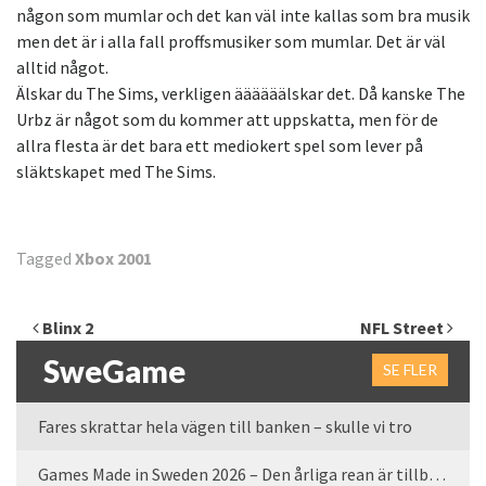
någon som mumlar och det kan väl inte kallas som bra musik
men det är i alla fall proffsmusiker som mumlar. Det är väl
alltid något.
Älskar du The Sims, verkligen äääääälskar det. Då kanske The
Urbz är något som du kommer att uppskatta, men för de
allra flesta är det bara ett mediokert spel som lever på
släktskapet med The Sims.
Tagged
Xbox 2001
Inläggsnavigering
Blinx 2
NFL Street
SweGame
SE FLER
Fares skrattar hela vägen till banken – skulle vi tro
Games Made in Sweden 2026 – Den årliga rean är tillbaka