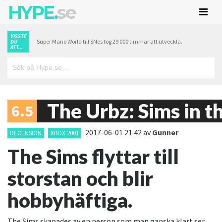
HYPE.
se
VISSTE
Super Mario World till SNes tog 29 000 timmar att utveckla.
DU
ATT...
The Urbz: Sims in t
6.5
2017-06-01 21:42
av
Gunner
RECENSION
XBOX 2001
The Sims flyttar till
storstan och blir
hobbyhäftiga.
The Sims skapades av en person som man ganska klart ser