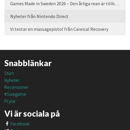
Games Made in Sweden 2026 – Den årliga rean är tillbaka
Nyheter från Nintendo Direct
Vi testar en massagepistol från Careical Recovery
Snabblänkar
Start
Nyheter
Recensioner
#Swegame
Prylar
Vi är sociala på
Facebook