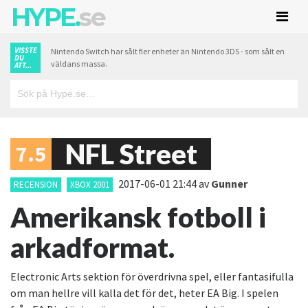
HYPE.
se
VISSTE
Nintendo Switch har sålt fler enheter än Nintendo 3DS - som sålt en
DU
väldans massa.
ATT...
NFL Street
7.5
2017-06-01 21:44
av
Gunner
RECENSION
XBOX 2001
Amerikansk fotboll i
arkadformat.
Electronic Arts sektion för överdrivna spel, eller fantasifulla
om man hellre vill kalla det för det, heter EA Big. I spelen