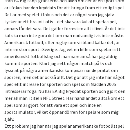
från EA Big tänjs gränserna och även om det är en sport som
är i fokus har den kryddats för att bringa fram ett roligt spel.
Det är med spelet i fokus och det är något som jag själv
tycker är ett bra initiativ – det ska vara kul att spela spel,
annars får det vara. Det gäller förresten allt i livet. Är det inte
kul ska man inte göra det om man nödvändigtvis inte måste.
Amerikansk fotboll, eller rugby som vi ibland kallar det, är
inte en stor sport i Sverige. Jag vet en kille som spelar i ett
amerikanskt fotbollslag och närmare än så har jag aldrig
kommit sporten. Klart jag sett någon match på tv och
lyssnat på några amerikanska kompisar när de pratat om
sporten, men det är också allt. Det gör att jag inte har något
speciellt intresse för sporten och spel som Madden 2005
intresserar föga. Nu har EA Big kryddat sporten och gjort den
mer allmän i titeln NFL Street. Här handlar det alltså om ett
spel som är gjort för att vara ett spel och inte en
sportsimulator, vilket öppnar dörren för spelare som mig
själv.
Ett problem jag har när jag spelar amerikanske fotbollsspel