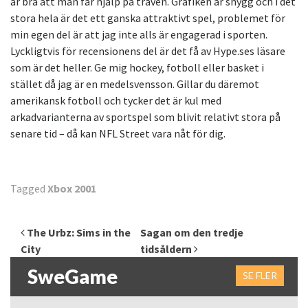
är bra att man får hjälp på traven. Grafiken är snygg och i det
stora hela är det ett ganska attraktivt spel, problemet för
min egen del är att jag inte alls är engagerad i sporten.
Lyckligtvis för recensionens del är det få av Hype.ses läsare
som är det heller. Ge mig hockey, fotboll eller basket i
stället då jag är en medelsvensson. Gillar du däremot
amerikansk fotboll och tycker det är kul med
arkadvarianterna av sportspel som blivit relativt stora på
senare tid – då kan NFL Street vara nåt för dig.
Tagged
Xbox 2001
Inläggsnavigering
The Urbz: Sims in the
Sagan om den tredje
City
tidsåldern
SweGame
SE FLER