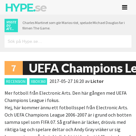
HYPE.
se
VISSTE
Charles Martinet som gör Marios röst, spelade Michael Douglas far i
DU
filmen The Game.
ATT...
UEFA Champions L
7
2017-05-27 16:20
av
Lictor
RECENSION
XBOX360
Mer fotboll från Electronic Arts. Den här gången med UEFA
Champions League i fokus.
Hej, här kommer ännu ett fotbollsspel från Electronic Arts.
Och UEFA Champions League 2006-2007 är i grund och botten
samma spel som FIFA 07. Så grafiken är läcker, drösvis med
riktiga lag och spelare deltar och Andy Gray vräker ur sig