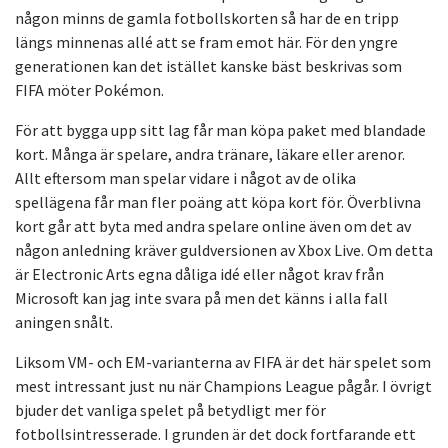
någon minns de gamla fotbollskorten så har de en tripp
längs minnenas allé att se fram emot här. För den yngre
generationen kan det istället kanske bäst beskrivas som
FIFA möter Pokémon.
För att bygga upp sitt lag får man köpa paket med blandade
kort. Många är spelare, andra tränare, läkare eller arenor.
Allt eftersom man spelar vidare i något av de olika
spellägena får man fler poäng att köpa kort för. Överblivna
kort går att byta med andra spelare online även om det av
någon anledning kräver guldversionen av Xbox Live. Om detta
är Electronic Arts egna dåliga idé eller något krav från
Microsoft kan jag inte svara på men det känns i alla fall
aningen snålt.
Liksom VM- och EM-varianterna av FIFA är det här spelet som
mest intressant just nu när Champions League pågår. I övrigt
bjuder det vanliga spelet på betydligt mer för
fotbollsintresserade. I grunden är det dock fortfarande ett