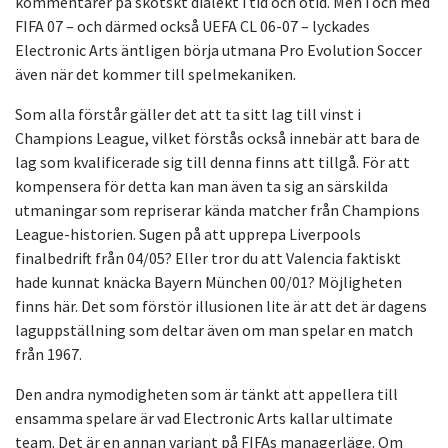
kommentarer på skotskt dialekt i tid och otid. Men i och med
FIFA 07 – och därmed också UEFA CL 06-07 – lyckades
Electronic Arts äntligen börja utmana Pro Evolution Soccer
även när det kommer till spelmekaniken.
Som alla förstår gäller det att ta sitt lag till vinst i
Champions League, vilket förstås också innebär att bara de
lag som kvalificerade sig till denna finns att tillgå. För att
kompensera för detta kan man även ta sig an särskilda
utmaningar som repriserar kända matcher från Champions
League-historien. Sugen på att upprepa Liverpools
finalbedrift från 04/05? Eller tror du att Valencia faktiskt
hade kunnat knäcka Bayern München 00/01? Möjligheten
finns här. Det som förstör illusionen lite är att det är dagens
laguppställning som deltar även om man spelar en match
från 1967.
Den andra nymodigheten som är tänkt att appellera till
ensamma spelare är vad Electronic Arts kallar ultimate
team. Det är en annan variant på FIFAs managerläge. Om