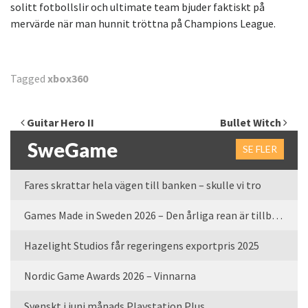
solitt fotbollslir och ultimate team bjuder faktiskt på
mervärde när man hunnit tröttna på Champions League.
Tagged
xbox360
Inläggsnavigering
Guitar Hero II
Bullet Witch
SweGame
SE FLER
Fares skrattar hela vägen till banken – skulle vi tro
Games Made in Sweden 2026 – Den årliga rean är tillbaka
Hazelight Studios får regeringens exportpris 2025
Nordic Game Awards 2026 – Vinnarna
Svenskt i juni månads Playstation Plus