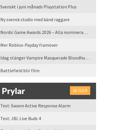
Svenskt i juni månads Playstation Plus
Ny svensk studio med känd raggare
Nordic Game Awards 2026 – Alla nominerade spel
Mer Roblox-Payday framöver
Idag stänger Vampire Masquerade Bloodhunt servrarna
Battlefield blir film
Prylar
SE FLER
Test: Swann Active Response Alarm
Test: JBL Live Buds 4