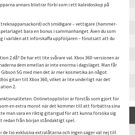
pparna annars blixtrar förbi som i ett kaleidoskop på
re (treknapparsackord) och smidigare – vettigare (hammer-
erspelarläget bara en bonus i sammanhanget. Även du som
g i världen att införskaffa uppföljaren – förutsatt att du
tion 2 då? De har ett lite svårare val. Xbox 360-versionen är
lnaderna dem emellan är inte enorma i dagsläget. Man får
mla Gibson SG med men det är mer kosmetika än något
ös gitarr till Xbox 360, vilket är lite underligt när det
tation 2.
funktionaliteten. Onlinetopplistor är förstås som gjort för
som en extra morot när det kommer till att förbättra sina
 man vara en riktig gitarrgud för att kunna försöka sig
tt redan från början ståndaktigt spel.
 de tio exklusiva extralåtarna och ingen säger väl nej till