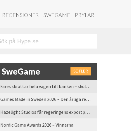
RECENSIONER
SWEGAME
PRYLAR
SweGame
SE FLER
Fares skrattar hela vägen till banken – skulle vi tro
Games Made in Sweden 2026 – Den årliga rean är tillbaka
Hazelight Studios får regeringens exportpris 2025
Nordic Game Awards 2026 – Vinnarna