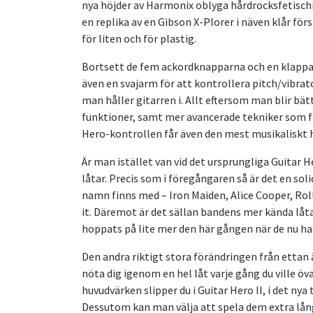
nya höjder av Harmonix oblyga hårdrocksfetisch
en replika av en Gibson X-Plorer i näven klår fö
för liten och för plastig.
Bortsett de fem ackordknapparna och en klappa 
även en svajarm för att kontrollera pitch/vibrato
man håller gitarren i. Allt eftersom man blir bätt
funktioner, samt mer avancerade tekniker som f
Hero-kontrollen får även den mest musikaliskt 
Är man istället van vid det ursprungliga Guitar 
låtar. Precis som i föregångaren så är det en so
namn finns med – Iron Maiden, Alice Cooper, Roll
it. Däremot är det sällan bandens mer kända låtar
hoppats på lite mer den här gången när de nu had
Den andra riktigt stora förändringen från ettan 
nöta dig igenom en hel låt varje gång du ville ö
huvudvärken slipper du i Guitar Hero II, i det nya 
Dessutom kan man välja att spela dem extra lå