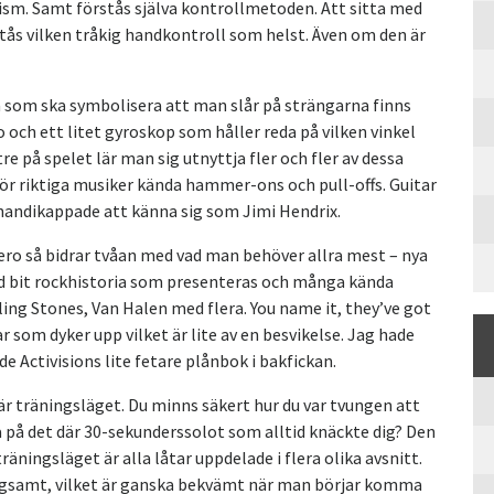
ism. Samt förstås själva kontrollmetoden. Att sitta med
rstås vilken tråkig handkontroll som helst. Även om den är
som ska symbolisera att man slår på strängarna finns
 och ett litet gyroskop som håller reda på vilken vinkel
re på spelet lär man sig utnyttja fler och fler av dessa
ör riktiga musiker kända hammer-ons och pull-offs. Guitar
handikappade att känna sig som Jimi Hendrix.
Hero så bidrar tvåan med vad man behöver allra mest – nya
lid bit rockhistoria som presenteras och många kända
ing Stones, Van Halen med flera. You name it, they’ve got
 som dyker upp vilket är lite av en besvikelse. Jag hade
e Activisions lite fetare plånbok i bakfickan.
är träningsläget. Du minns säkert hur du var tvungen att
va på det där 30-sekunderssolot som alltid knäckte dig? Den
träningsläget är alla låtar uppdelade i flera olika avsnitt.
ngsamt, vilket är ganska bekvämt när man börjar komma