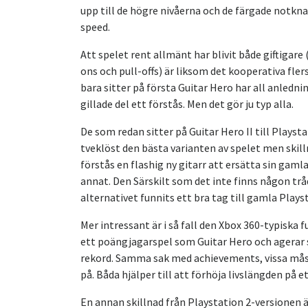
upp till de högre nivåerna och de färgade notkna
speed.
Att spelet rent allmänt har blivit både giftiga
ons och pull-offs) är liksom det kooperativa fl
bara sitter på första Guitar Hero har all anlednin
gillade del ett förstås. Men det gör ju typ alla.
De som redan sitter på Guitar Hero II till Playsta
tveklöst den bästa varianten av spelet men skil
förstås en flashig ny gitarr att ersätta sin ga
annat. Den Särskilt som det inte finns någon trådl
alternativet funnits ett bra tag till gamla Plays
Mer intressant är i så fall den Xbox 360-typiska 
ett poängjagarspel som Guitar Hero och agerar 
rekord. Samma sak med achievements, vissa måste
på. Båda hjälper till att förhöja livslängden på e
En annan skillnad från Playstation 2-versionen är