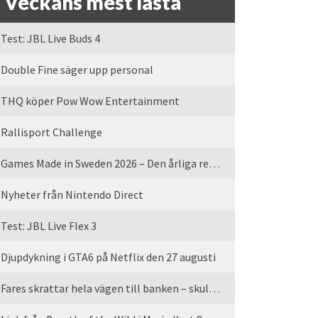
Veckans mest lästa
Test: JBL Live Buds 4
Double Fine säger upp personal
THQ köper Pow Wow Entertainment
Rallisport Challenge
Games Made in Sweden 2026 – Den årliga rean är tillbaka
Nyheter från Nintendo Direct
Test: JBL Live Flex 3
Djupdykning i GTA6 på Netflix den 27 augusti
Fares skrattar hela vägen till banken – skulle vi tro