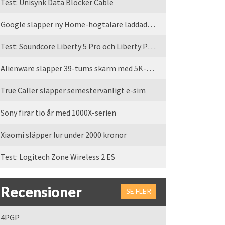
Test: Unisynk Data Blocker Cable
Google släpper ny Home-högtalare laddad med Gemini
Test: Soundcore Liberty 5 Pro och Liberty Pro Max
Alienware släpper 39-tums skärm med 5K-upplösning
True Caller släpper semestervänligt e-sim
Sony firar tio år med 1000X-serien
Xiaomi släpper lur under 2000 kronor
Test: Logitech Zone Wireless 2 ES
Recensioner
SE FLER
4PGP