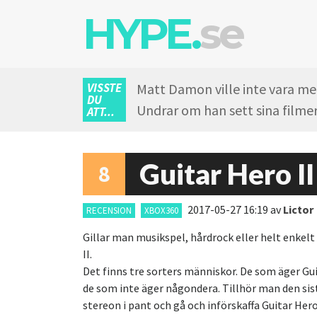
HYPE.
se
VISSTE
Matt Damon ville inte vara med
DU
Undrar om han sett sina film
ATT...
Guitar Hero II
8
2017-05-27 16:19
av
Lictor
RECENSION
XBOX360
Gillar man musikspel, hårdrock eller helt enkelt
II.
Det finns tre sorters människor. De som äger Gui
de som inte äger någondera. Tillhör man den sis
stereon i pant och gå och införskaffa Guitar Hero 