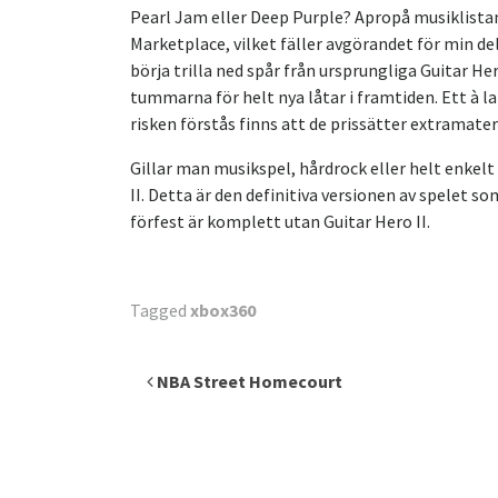
Pearl Jam eller Deep Purple? Apropå musiklistan
Marketplace, vilket fäller avgörandet för min del
börja trilla ned spår från ursprungliga Guitar He
tummarna för helt nya låtar i framtiden. Ett à l
risken förstås finns att de prissätter extramateri
Gillar man musikspel, hårdrock eller helt enkelt
II. Detta är den definitiva versionen av spelet so
förfest är komplett utan Guitar Hero II.
Tagged
xbox360
Inläggsnavigering
NBA Street Homecourt