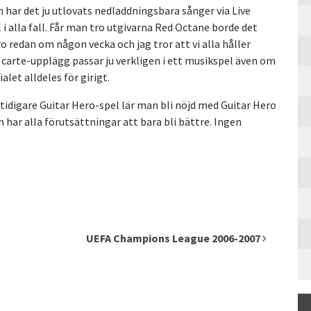
 har det ju utlovats nedladdningsbara sånger via Live
 i alla fall. Får man tro utgivarna Red Octane borde det
ro redan om någon vecka och jag tror att vi alla håller
a carte-upplägg passar ju verkligen i ett musikspel även om
alet alldeles för girigt.
 tidigare Guitar Hero-spel lär man bli nöjd med Guitar Hero
m har alla förutsättningar att bara bli bättre. Ingen
UEFA Champions League 2006-2007