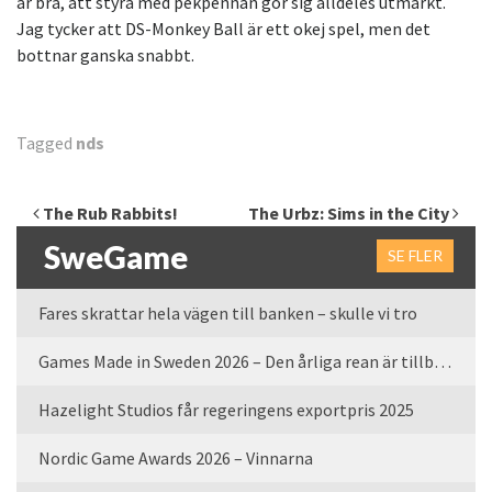
är bra, att styra med pekpennan gör sig alldeles utmärkt.
Jag tycker att DS-Monkey Ball är ett okej spel, men det
bottnar ganska snabbt.
Tagged
nds
Inläggsnavigering
The Rub Rabbits!
The Urbz: Sims in the City
SweGame
SE FLER
Fares skrattar hela vägen till banken – skulle vi tro
Games Made in Sweden 2026 – Den årliga rean är tillbaka
Hazelight Studios får regeringens exportpris 2025
Nordic Game Awards 2026 – Vinnarna