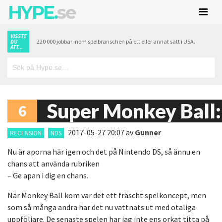
HYPE.
se
VISSTE
220 000 jobbar inom spelbranschen på ett eller annat sätt i USA.
DU
ATT...
Super Monkey Ball:
6
2017-05-27 20:07
av
Gunner
RECENSION
NDS
Nu är aporna här igen och det på Nintendo DS, så ännu en
chans att använda rubriken
– Ge apan i dig en chans.
När Monkey Ball kom var det ett fräscht spelkoncept, men
som så många andra har det nu vattnats ut med otaliga
uppföljare. De senaste spelen har jag inte ens orkat titta på