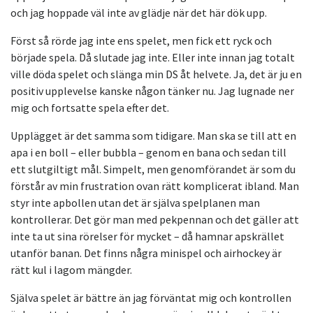
och jag hoppade väl inte av glädje när det här dök upp.
Först så rörde jag inte ens spelet, men fick ett ryck och
började spela. Då slutade jag inte. Eller inte innan jag totalt
ville döda spelet och slänga min DS åt helvete. Ja, det är ju en
positiv upplevelse kanske någon tänker nu. Jag lugnade ner
mig och fortsatte spela efter det.
Upplägget är det samma som tidigare. Man ska se till att en
apa i en boll – eller bubbla – genom en bana och sedan till
ett slutgiltigt mål. Simpelt, men genomförandet är som du
förstår av min frustration ovan rätt komplicerat ibland. Man
styr inte apbollen utan det är själva spelplanen man
kontrollerar. Det gör man med pekpennan och det gäller att
inte ta ut sina rörelser för mycket – då hamnar apskrället
utanför banan. Det finns några minispel och airhockey är
rätt kul i lagom mängder.
Själva spelet är bättre än jag förväntat mig och kontrollen