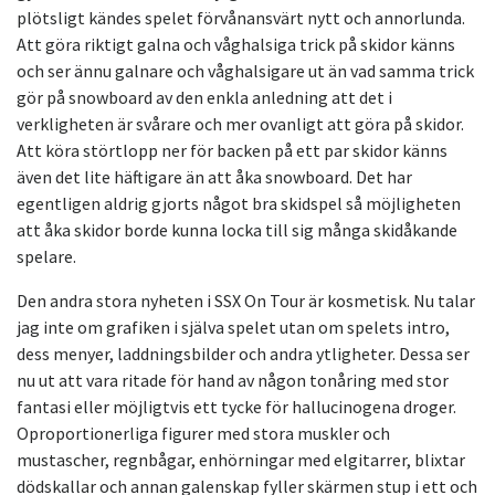
plötsligt kändes spelet förvånansvärt nytt och annorlunda.
Att göra riktigt galna och våghalsiga trick på skidor känns
och ser ännu galnare och våghalsigare ut än vad samma trick
gör på snowboard av den enkla anledning att det i
verkligheten är svårare och mer ovanligt att göra på skidor.
Att köra störtlopp ner för backen på ett par skidor känns
även det lite häftigare än att åka snowboard. Det har
egentligen aldrig gjorts något bra skidspel så möjligheten
att åka skidor borde kunna locka till sig många skidåkande
spelare.
Den andra stora nyheten i SSX On Tour är kosmetisk. Nu talar
jag inte om grafiken i själva spelet utan om spelets intro,
dess menyer, laddningsbilder och andra ytligheter. Dessa ser
nu ut att vara ritade för hand av någon tonåring med stor
fantasi eller möjligtvis ett tycke för hallucinogena droger.
Oproportionerliga figurer med stora muskler och
mustascher, regnbågar, enhörningar med elgitarrer, blixtar
dödskallar och annan galenskap fyller skärmen stup i ett och