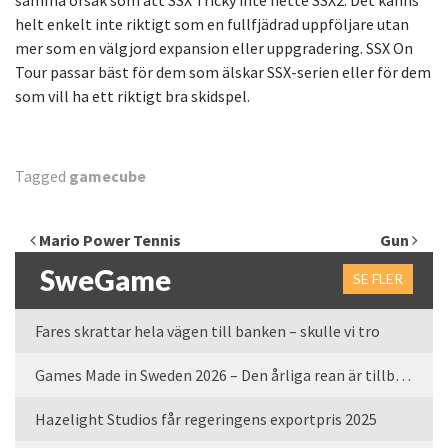
samma orsak som att SSX Tricky inte hette SSX2. Det känns
helt enkelt inte riktigt som en fullfjädrad uppföljare utan
mer som en välgjord expansion eller uppgradering. SSX On
Tour passar bäst för dem som älskar SSX-serien eller för dem
som vill ha ett riktigt bra skidspel.
Tagged
gamecube
Inläggsnavigering
Mario Power Tennis
Gun
SweGame
SE FLER
Fares skrattar hela vägen till banken – skulle vi tro
Games Made in Sweden 2026 – Den årliga rean är tillbaka
Hazelight Studios får regeringens exportpris 2025