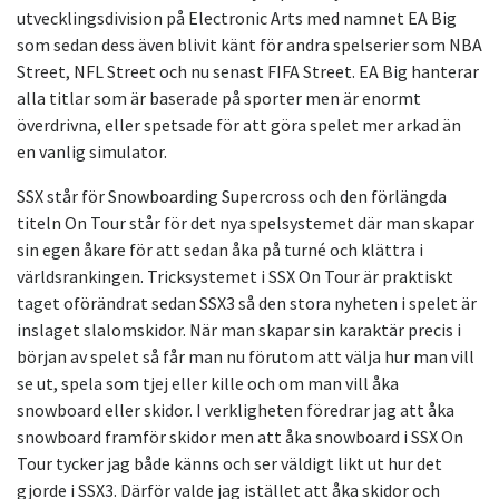
utvecklingsdivision på Electronic Arts med namnet EA Big
som sedan dess även blivit känt för andra spelserier som NBA
Street, NFL Street och nu senast FIFA Street. EA Big hanterar
alla titlar som är baserade på sporter men är enormt
överdrivna, eller spetsade för att göra spelet mer arkad än
en vanlig simulator.
SSX står för Snowboarding Supercross och den förlängda
titeln On Tour står för det nya spelsystemet där man skapar
sin egen åkare för att sedan åka på turné och klättra i
världsrankingen. Tricksystemet i SSX On Tour är praktiskt
taget oförändrat sedan SSX3 så den stora nyheten i spelet är
inslaget slalomskidor. När man skapar sin karaktär precis i
början av spelet så får man nu förutom att välja hur man vill
se ut, spela som tjej eller kille och om man vill åka
snowboard eller skidor. I verkligheten föredrar jag att åka
snowboard framför skidor men att åka snowboard i SSX On
Tour tycker jag både känns och ser väldigt likt ut hur det
gjorde i SSX3. Därför valde jag istället att åka skidor och