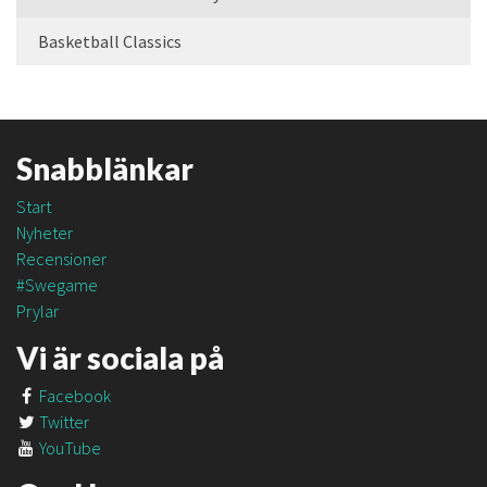
Basketball Classics
Snabblänkar
Start
Nyheter
Recensioner
#Swegame
Prylar
Vi är sociala på
Facebook
Twitter
YouTube