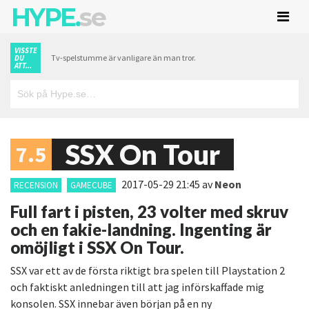
HYPE.
se
VISSTE
Tv-spelstumme är vanligare än man tror.
DU
ATT...
SSX On Tour
7.5
2017-05-29 21:45
av
Neon
RECENSION
GAMECUBE
Full fart i pisten, 23 volter med skruv
och en fakie-landning. Ingenting är
omöjligt i SSX On Tour.
SSX var ett av de första riktigt bra spelen till Playstation 2
och faktiskt anledningen till att jag införskaffade mig
konsolen. SSX innebar även början på en ny