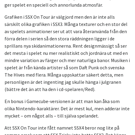
ger spelet en speciell och annorlunda atmosfär.
Grafiken i SSX On Tour är välgjord men den är inte alls
särskilt olika grafiken i SSX3. Många texturer och en stor del
av spelets animationer ser ut att vara återanvända från den
förra delen i serien så den stora räddningen ligger i de
sprillans nya skidanimationerna. Rent designmässigt så ser
det mesta i spelet nu mer realistiskt och jordnära ut med en
mindre variation av färger och mer naturliga banor. Musiken i
spelet är från kända artister så som Daft Punk och svenska
The Hives med flera. Många uppskattar säkert detta, men
personligen är det ingenting jag skulle hänga i julgranen
(bättre det än att ha den i cd-spelaren/Red).
En bonus i Gamecube-versionen är att man kan åka som
olika Nintendo-karaktärer. Det är mest kul, men adderar inte
mycket – om något alls – till själva spelandet.
Att SSX On Tour inte fått namnet SSX4 beror nog lite på