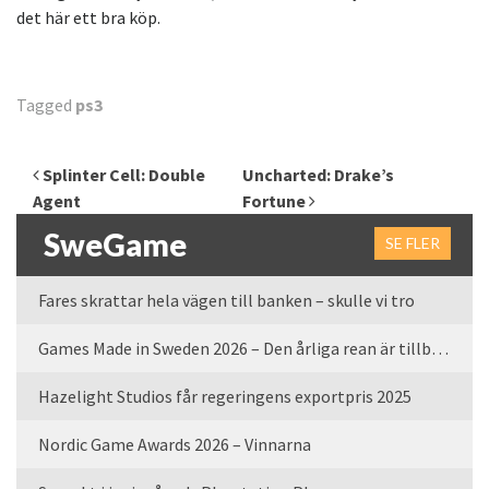
det här ett bra köp.
Tagged
ps3
Inläggsnavigering
Splinter Cell: Double
Uncharted: Drake’s
Agent
Fortune
SweGame
SE FLER
Fares skrattar hela vägen till banken – skulle vi tro
Games Made in Sweden 2026 – Den årliga rean är tillbaka
Hazelight Studios får regeringens exportpris 2025
Nordic Game Awards 2026 – Vinnarna