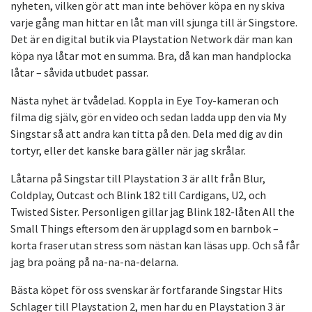
nyheten, vilken gör att man inte behöver köpa en ny skiva
varje gång man hittar en låt man vill sjunga till är Singstore.
Det är en digital butik via Playstation Network där man kan
köpa nya låtar mot en summa. Bra, då kan man handplocka
låtar – såvida utbudet passar.
Nästa nyhet är tvådelad. Koppla in Eye Toy-kameran och
filma dig själv, gör en video och sedan ladda upp den via My
Singstar så att andra kan titta på den. Dela med dig av din
tortyr, eller det kanske bara gäller när jag skrålar.
Låtarna på Singstar till Playstation 3 är allt från Blur,
Coldplay, Outcast och Blink 182 till Cardigans, U2, och
Twisted Sister. Personligen gillar jag Blink 182-låten All the
Small Things eftersom den är upplagd som en barnbok –
korta fraser utan stress som nästan kan läsas upp. Och så får
jag bra poäng på na-na-na-delarna.
Bästa köpet för oss svenskar är fortfarande Singstar Hits
Schlager till Playstation 2, men har du en Playstation 3 är