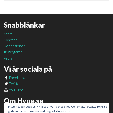
Snabblänkar
Start
Nyheter
Recensioner
#Swegame
Prylar
Vi är sociala på
Facebook
Twitter
YouTube
Om Hype.se
Integritet och cookies: HYPE.se använder cookies. Genom att fortsätta HYPE.se
Om oss
godkänner du deras användning. Vill du veta mer,