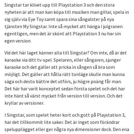
Singstar tar klivet upp till Playstation 3 och den stora
nyheten är att man kan köpa till musiken man gillar, spela in
sig själv via Eye Toy samt spara sina sångalster på nya
tjänsten My Singstar. Inte så mycket att hänga i julgranen
egentligen, men det är skönt att Playstation 3 nu har sin
egen version.
Vid det här laget känner alla till Singstar? Om inte, då är det
karaoke via ditt tv-spel. Spelaren, eller sångaren, sjunger
karaoke och det gäller att pricka in sången så bra som
möjligt. Det gäller att hålla rätt tonläge skulle man kunna
säga och desto bättre det utförs, ju högre poäng får man.
Det här har varit konceptet sedan första spelet och det har
inte hänt så värst mycket från version till version. Och det
kryllar av versioner.
I Singstar, som spelet heter kort och gott på Playstation 3,
har det tillkommit lite saker. Det är inget som förändrar
spelupplägget eller ger några nya dimensioner dock. Den ena