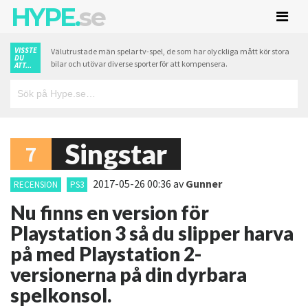
HYPE.
se
VISSTE
Välutrustade män spelar tv-spel, de som har olyckliga mått kör stora
DU
bilar och utövar diverse sporter för att kompensera.
ATT...
Singstar
7
2017-05-26 00:36
av
Gunner
RECENSION
PS3
Nu finns en version för
Playstation 3 så du slipper harva
på med Playstation 2-
versionerna på din dyrbara
spelkonsol.