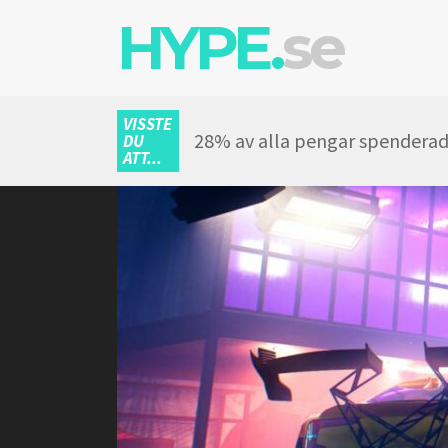
HYPE.
se
VISSTE
28% av alla pengar spenderade
DU
ATT...