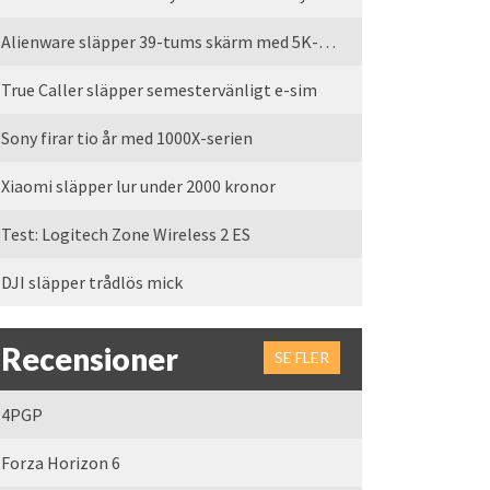
Alienware släpper 39-tums skärm med 5K-upplösning
True Caller släpper semestervänligt e-sim
Sony firar tio år med 1000X-serien
Xiaomi släpper lur under 2000 kronor
Test: Logitech Zone Wireless 2 ES
DJI släpper trådlös mick
Recensioner
SE FLER
4PGP
Forza Horizon 6