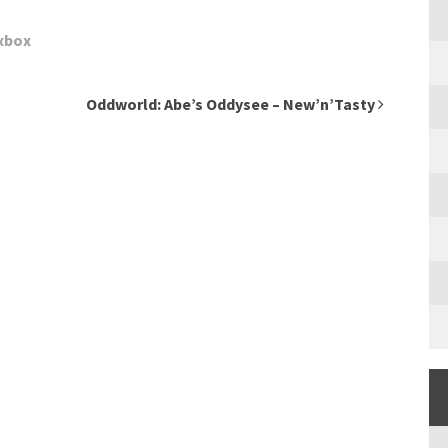
xbox
Oddworld: Abe’s Oddysee – New’n’Tasty