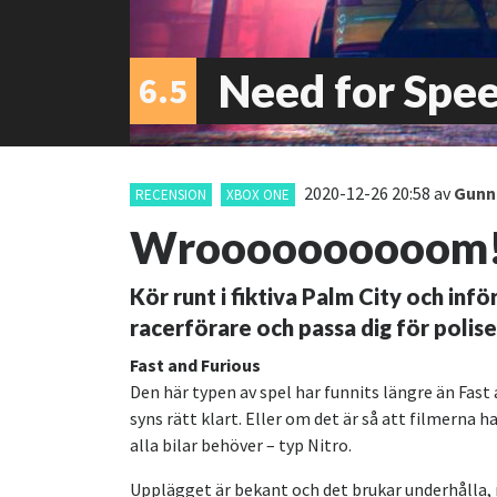
Need for Spe
6.5
2020-12-26 20:58
av
Gunn
RECENSION
XBOX ONE
Wroooooooooom
Kör runt i fiktiva Palm City och inf
racerförare och passa dig för polise
Fast and Furious
Den här typen av spel har funnits längre än Fast 
syns rätt klart. Eller om det är så att filmern
alla bilar behöver – typ Nitro.
Upplägget är bekant och det brukar underhålla, m