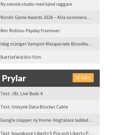
Ny svensk studio med känd raggare
Nordic Game Awards 2026 – Alla nominerade spel
Mer Roblox-Payday framöver
Idag stänger Vampire Masquerade Bloodhunt servrarna
Battlefield blir film
Prylar
SE FLER
Test: JBL Live Buds 4
Test: Unisynk Data Blocker Cable
Google släpper ny Home-högtalare laddad med Gemini
Test: Soundcore Liberty 5 Pro och Liberty Pro Max