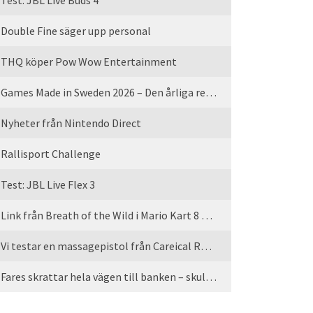
Test: JBL Live Buds 4
Double Fine säger upp personal
THQ köper Pow Wow Entertainment
Games Made in Sweden 2026 – Den årliga rean är tillbaka
Nyheter från Nintendo Direct
Rallisport Challenge
Test: JBL Live Flex 3
Link från Breath of the Wild i Mario Kart 8 Deluxe
Vi testar en massagepistol från Careical Recovery
Fares skrattar hela vägen till banken – skulle vi tro