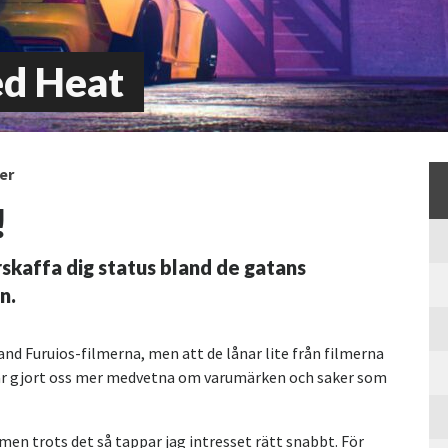
ed Heat
er
!
örskaffa dig status bland de gatans
n.
and Furuios-filmerna, men att de lånar lite från filmerna
a har gjort oss mer medvetna om varumärken och saker som
en trots det så tappar jag intresset rätt snabbt. För